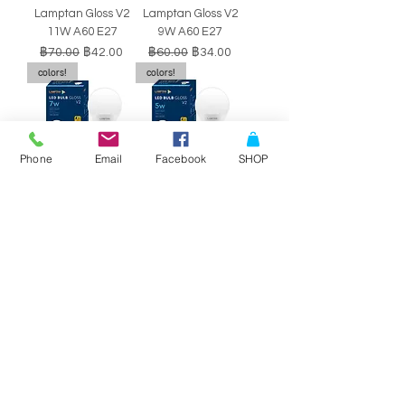
Lamptan Gloss V2
Lamptan Gloss V2
11W A60 E27
9W A60 E27
ราคาปกติ
ราคาขายลด
ราคาปกติ
ราคาขายลด
฿70.00
฿42.00
฿60.00
฿34.00
colors!
colors!
Phone
Email
Facebook
SHOP
หลอดไฟ LED BULB
หลอดไฟ LED BULB
Lamptan Gloss V2
Lamptan Gloss V2
7W A60 E27
5W A60 E27
ราคาปกติ
ราคาขายลด
ราคาปกติ
ราคาขายลด
฿50.00
฿29.00
฿40.00
฿34.00
SALE!!
SALE!!
Philips Double-
Philips Double-