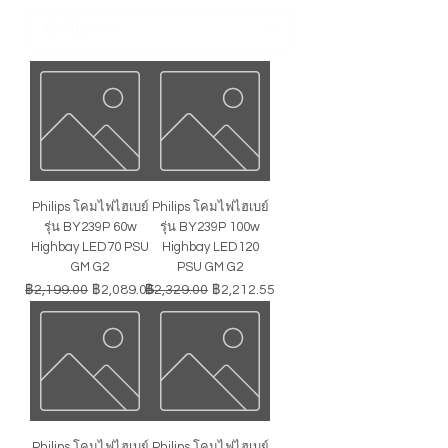
Philips โคมไฟไฮเบย์
Philips โคมไฟไฮเบย์
รุ่น BY239P 60w
รุ่น BY239P 100w
Highbay LED70 PSU
Highbay LED120
GM G2
PSU GM G2
ราคาปกติ
ราคาขายลด
ราคาปกติ
ราคาขายลด
฿2,199.00
฿2,089.05
฿2,329.00
฿2,212.55
Philips โคมไฟไฮเบย์
Philips โคมไฟไฮเบย์