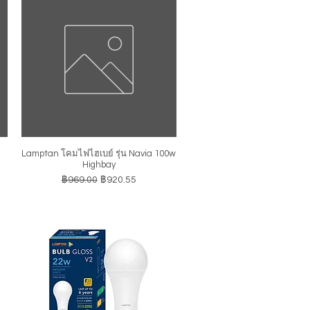
Lamptan โคมไฟไฮเบย์ รุ่น Navia 100w
ดูข้อมูลด่วน
Highbay
ราคาปกติ
ราคาขายลด
฿969.00
฿920.55