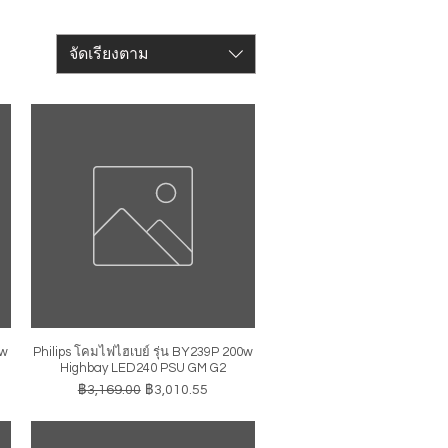
จัดเรียงตาม
0w
Philips โคมไฟไฮเบย์ รุ่น BY239P 200w
ดูข้อมูลด่วน
Highbay LED240 PSU GM G2
ราคาปกติ
ราคาขายลด
฿3,169.00
฿3,010.55