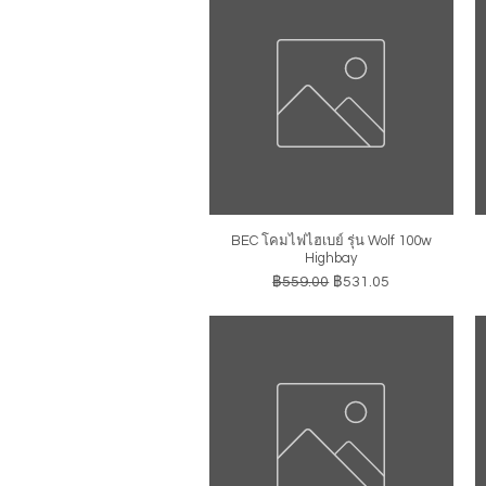
BEC โคมไฟไฮเบย์ รุ่น Wolf 100w
ดูข้อมูลด่วน
Highbay
ราคาปกติ
ราคาขายลด
฿559.00
฿531.05