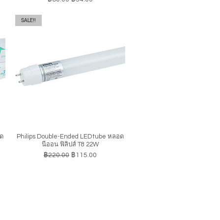
SALE!!
อด
Philips Double-Ended LEDtube หลอด
ดูข้อมูลด่วน
นีออน ฟิลิปส์ T8 22W
ราคาปกติ
ราคาขายลด
฿220.00
฿115.00