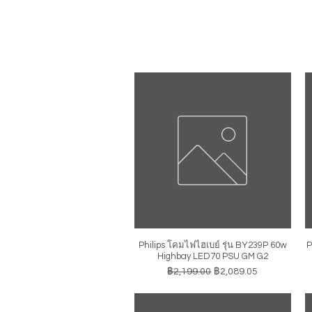
Philips โคมไฟไฮเบย์ รุ่น BY239P 60w
P
ดูข้อมูลด่วน
Highbay LED70 PSU GM G2
ราคาปกติ
ราคาขายลด
฿2,199.00
฿2,089.05