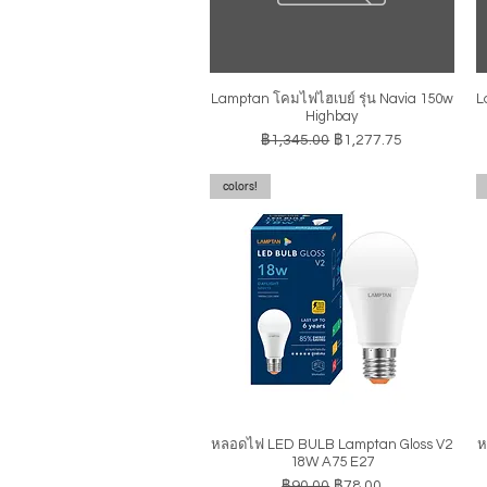
Lamptan โคมไฟไฮเบย์ รุ่น Navia 150w
L
ดูข้อมูลด่วน
Highbay
ราคาปกติ
ราคาขายลด
฿1,345.00
฿1,277.75
colors!
หลอดไฟ LED BULB Lamptan Gloss V2
ห
ดูข้อมูลด่วน
18W A75 E27
ราคาปกติ
ราคาขายลด
฿90.00
฿78.00