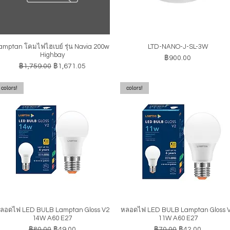
amptan โคมไฟไฮเบย์ รุ่น Navia 200w
LTD-NANO-J-SL-3W
ดูข้อมูลด่วน
ดูข้อมูลด่วน
Highbay
ราคา
฿900.00
ราคาปกติ
ราคาขายลด
฿1,759.00
฿1,671.05
colors!
colors!
ลอดไฟ LED BULB Lamptan Gloss V2
หลอดไฟ LED BULB Lamptan Gloss 
ดูข้อมูลด่วน
ดูข้อมูลด่วน
14W A60 E27
11W A60 E27
ราคาปกติ
ราคาขายลด
ราคาปกติ
ราคาขายลด
฿80.00
฿49.00
฿70.00
฿42.00