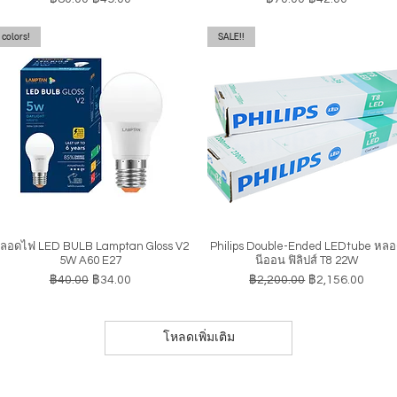
colors!
SALE!!
ลอดไฟ LED BULB Lamptan Gloss V2
Philips Double-Ended LEDtube หล
ดูข้อมูลด่วน
ดูข้อมูลด่วน
5W A60 E27
นีออน ฟิลิปส์ T8 22W
ราคาปกติ
ราคาขายลด
ราคาปกติ
ราคาขายลด
฿40.00
฿34.00
฿2,200.00
฿2,156.00
โหลดเพิ่มเติม