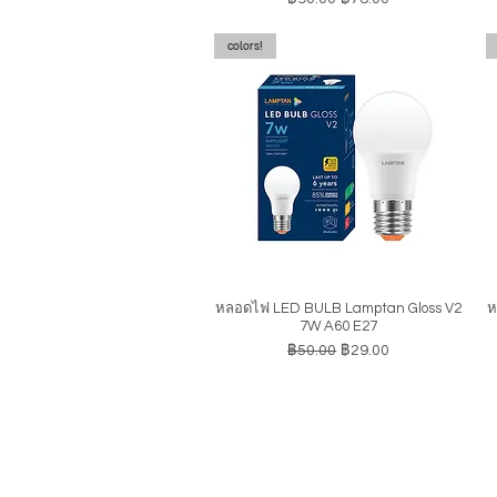
colors!
หลอดไฟ LED BULB Lamptan Gloss V2
ห
ดูข้อมูลด่วน
7W A60 E27
ราคาปกติ
ราคาขายลด
฿50.00
฿29.00