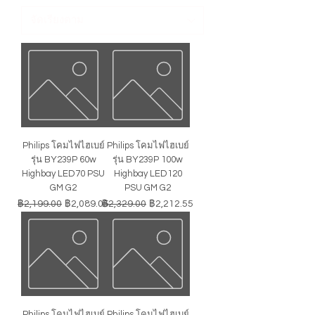
Philips โคมไฟไฮเบย์
Philips โคมไฟไฮเบย์
รุ่น BY239P 60w
รุ่น BY239P 100w
Highbay LED70 PSU
Highbay LED120
GM G2
PSU GM G2
ราคาปกติ
ราคาขายลด
ราคาปกติ
ราคาขายลด
฿2,199.00
฿2,089.05
฿2,329.00
฿2,212.55
Philips โคมไฟไฮเบย์
Philips โคมไฟไฮเบย์