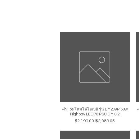
Philips โคมไฟไฮเบย์ รุ่น BY239P 60w
P
ดูข้อมูลด่วน
Highbay LED70 PSU GM G2
ราคาปกติ
ราคาขายลด
฿2,199.00
฿2,089.05