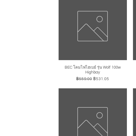
BEC โคมไฟไฮเบย์ รุ่น Wolf 100w
ดูข้อมูลด่วน
Highbay
ราคาปกติ
ราคาขายลด
฿559.00
฿531.05