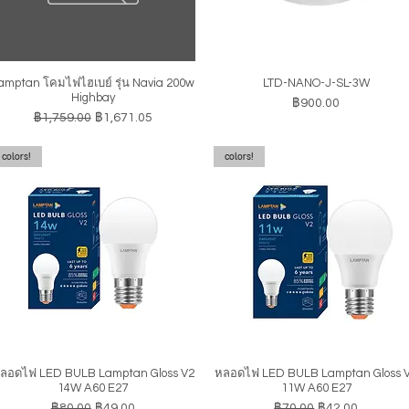
amptan โคมไฟไฮเบย์ รุ่น Navia 200w
LTD-NANO-J-SL-3W
ดูข้อมูลด่วน
ดูข้อมูลด่วน
Highbay
ราคา
฿900.00
ราคาปกติ
ราคาขายลด
฿1,759.00
฿1,671.05
colors!
colors!
ลอดไฟ LED BULB Lamptan Gloss V2
หลอดไฟ LED BULB Lamptan Gloss 
ดูข้อมูลด่วน
ดูข้อมูลด่วน
14W A60 E27
11W A60 E27
ราคาปกติ
ราคาขายลด
ราคาปกติ
ราคาขายลด
฿80.00
฿49.00
฿70.00
฿42.00