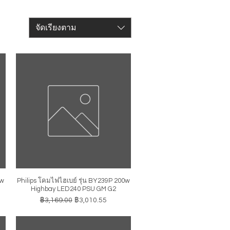
จัดเรียงตาม
0w
Philips โคมไฟไฮเบย์ รุ่น BY239P 200w
ดูข้อมูลด่วน
Highbay LED240 PSU GM G2
ราคาปกติ
ราคาขายลด
฿3,169.00
฿3,010.55