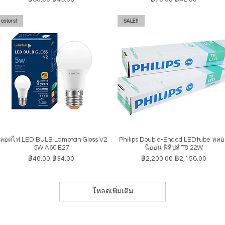
colors!
SALE!!
ลอดไฟ LED BULB Lamptan Gloss V2
Philips Double-Ended LEDtube หล
ดูข้อมูลด่วน
ดูข้อมูลด่วน
5W A60 E27
นีออน ฟิลิปส์ T8 22W
ราคาปกติ
ราคาขายลด
ราคาปกติ
ราคาขายลด
฿40.00
฿34.00
฿2,200.00
฿2,156.00
โหลดเพิ่มเติม