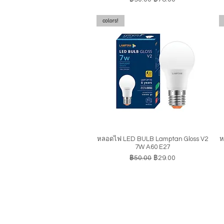
colors!
หลอดไฟ LED BULB Lamptan Gloss V2
ห
ดูข้อมูลด่วน
7W A60 E27
ราคาปกติ
ราคาขายลด
฿50.00
฿29.00