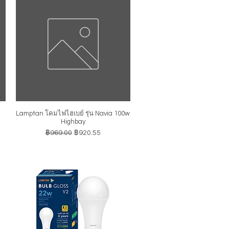
Lamptan โคมไฟไฮเบย์ รุ่น Navia 100w
ดูข้อมูลด่วน
Highbay
ราคาปกติ
ราคาขายลด
฿969.00
฿920.55