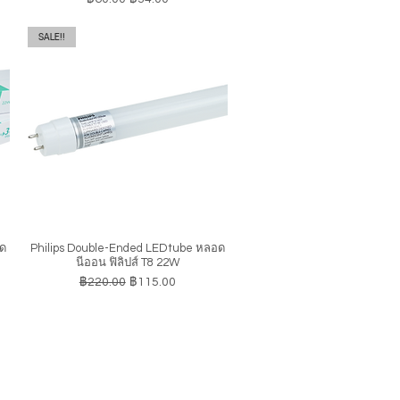
SALE!!
อด
Philips Double-Ended LEDtube หลอด
ดูข้อมูลด่วน
นีออน ฟิลิปส์ T8 22W
ราคาปกติ
ราคาขายลด
฿220.00
฿115.00