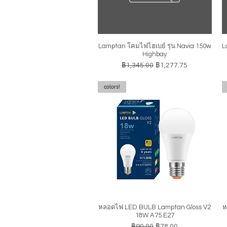
Lamptan โคมไฟไฮเบย์ รุ่น Navia 150w
L
ดูข้อมูลด่วน
Highbay
ราคาปกติ
ราคาขายลด
฿1,345.00
฿1,277.75
colors!
หลอดไฟ LED BULB Lamptan Gloss V2
ห
ดูข้อมูลด่วน
18W A75 E27
ราคาปกติ
ราคาขายลด
฿90.00
฿78.00