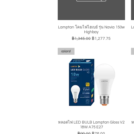
Lamptan โคมไฟไฮเบย์ รุ่น Navia 150w
L
ดูข้อมูลด่วน
Highbay
ราคาปกติ
ราคาขายลด
฿1,345.00
฿1,277.75
colors!
หลอดไฟ LED BULB Lamptan Gloss V2
ห
ดูข้อมูลด่วน
18W A75 E27
ราคาปกติ
ราคาขายลด
฿90.00
฿78.00