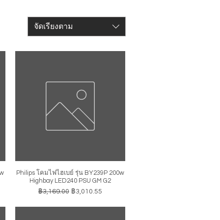
จัดเรียงตาม
0w
Philips โคมไฟไฮเบย์ รุ่น BY239P 200w
ดูข้อมูลด่วน
Highbay LED240 PSU GM G2
ราคาปกติ
ราคาขายลด
฿3,169.00
฿3,010.55