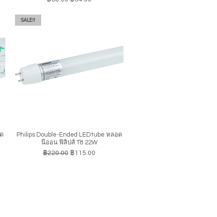
SALE!!
อด
Philips Double-Ended LEDtube หลอด
ดูข้อมูลด่วน
นีออน ฟิลิปส์ T8 22W
ราคาปกติ
ราคาขายลด
฿220.00
฿115.00