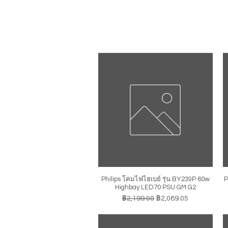
Philips โคมไฟไฮเบย์ รุ่น BY239P 60w
P
ดูข้อมูลด่วน
Highbay LED70 PSU GM G2
ราคาปกติ
ราคาขายลด
฿2,199.00
฿2,089.05