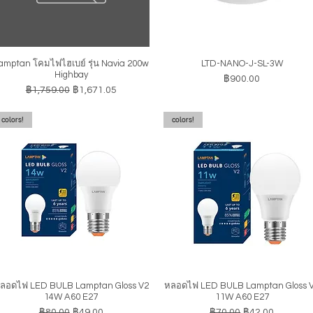
amptan โคมไฟไฮเบย์ รุ่น Navia 200w
LTD-NANO-J-SL-3W
ดูข้อมูลด่วน
ดูข้อมูลด่วน
Highbay
ราคา
฿900.00
ราคาปกติ
ราคาขายลด
฿1,759.00
฿1,671.05
colors!
colors!
ลอดไฟ LED BULB Lamptan Gloss V2
หลอดไฟ LED BULB Lamptan Gloss 
ดูข้อมูลด่วน
ดูข้อมูลด่วน
14W A60 E27
11W A60 E27
ราคาปกติ
ราคาขายลด
ราคาปกติ
ราคาขายลด
฿80.00
฿49.00
฿70.00
฿42.00