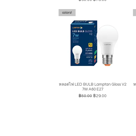
colors!
หลอดไฟ LED BULB Lamptan Gloss V2
ห
ดูข้อมูลด่วน
7W A60 E27
ราคาปกติ
ราคาขายลด
฿50.00
฿29.00