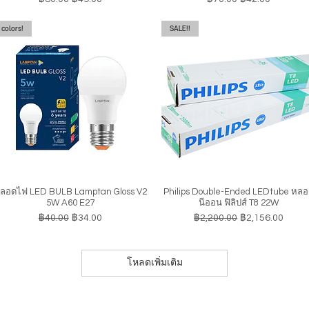
colors!
SALE!!
ลอดไฟ LED BULB Lamptan Gloss V2
Philips Double-Ended LEDtube หล
ดูข้อมูลด่วน
ดูข้อมูลด่วน
5W A60 E27
นีออน ฟิลิปส์ T8 22W
ราคาปกติ
ราคาขายลด
ราคาปกติ
ราคาขายลด
฿40.00
฿34.00
฿2,200.00
฿2,156.00
โหลดเพิ่มเติม