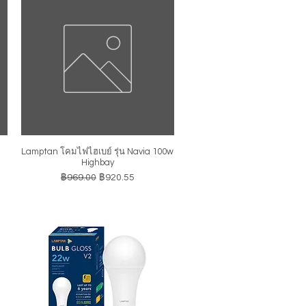
Lamptan โคมไฟไฮเบย์ รุ่น Navia 100w
ดูข้อมูลด่วน
Highbay
ราคาปกติ
ราคาขายลด
฿969.00
฿920.55