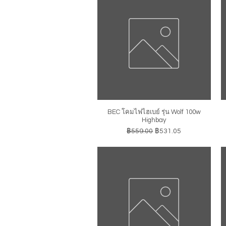
BEC โคมไฟไฮเบย์ รุ่น Wolf 100w
ดูข้อมูลด่วน
Highbay
ราคาปกติ
ราคาขายลด
฿559.00
฿531.05