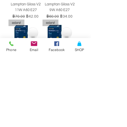
Lamptan Gloss V2
Lamptan Gloss V2
11W A60 E27
9W A60 E27
ราคาปกติ
ราคาขายลด
ราคาปกติ
ราคาขายลด
฿70.00
฿42.00
฿60.00
฿34.00
colors!
colors!
Phone
Email
Facebook
SHOP
หลอดไฟ LED BULB
หลอดไฟ LED BULB
Lamptan Gloss V2
Lamptan Gloss V2
7W A60 E27
5W A60 E27
ราคาปกติ
ราคาขายลด
ราคาปกติ
ราคาขายลด
฿50.00
฿29.00
฿40.00
฿34.00
SALE!!
SALE!!
Philips Double-
Philips Double-