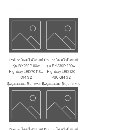
Philips โคมไฟไฮเบย์
Philips โคมไฟไฮเบย์
รุ่น BY239P 60w
รุ่น BY239P 100w
Highbay LED70 PSU
Highbay LED120
GM G2
PSU GM G2
ราคาปกติ
ราคาขายลด
ราคาปกติ
ราคาขายลด
฿2,199.00
฿2,089.05
฿2,329.00
฿2,212.55
Philips โคมไฟไฮเบย์
Philips โคมไฟไฮเบย์