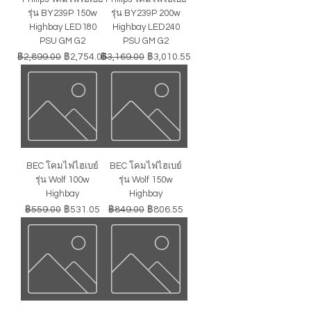
รุ่น BY239P 150w
รุ่น BY239P 200w
Highbay LED180
Highbay LED240
PSU GM G2
PSU GM G2
ราคาปกติ
ราคาขายลด
ราคาปกติ
ราคาขายลด
฿2,899.00
฿2,754.05
฿3,169.00
฿3,010.55
BEC โคมไฟไฮเบย์
BEC โคมไฟไฮเบย์
รุ่น Wolf 100w
รุ่น Wolf 150w
Highbay
Highbay
ราคาปกติ
ราคาขายลด
ราคาปกติ
ราคาขายลด
฿559.00
฿531.05
฿849.00
฿806.55