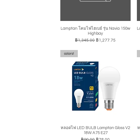
Lamptan โคมไฟไฮเบย์ รุ่น Navia 150w
L
ดูข้อมูลด่วน
Highbay
ราคาปกติ
ราคาขายลด
฿1,345.00
฿1,277.75
colors!
หลอดไฟ LED BULB Lamptan Gloss V2
ห
ดูข้อมูลด่วน
18W A75 E27
ราคาปกติ
ราคาขายลด
฿90.00
฿78.00