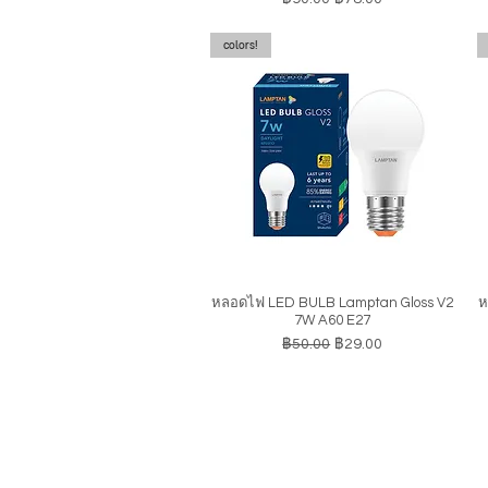
colors!
หลอดไฟ LED BULB Lamptan Gloss V2
ห
ดูข้อมูลด่วน
7W A60 E27
ราคาปกติ
ราคาขายลด
฿50.00
฿29.00