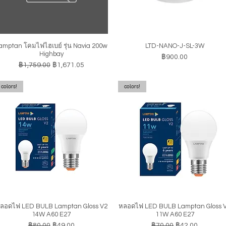
amptan โคมไฟไฮเบย์ รุ่น Navia 200w
LTD-NANO-J-SL-3W
ดูข้อมูลด่วน
ดูข้อมูลด่วน
Highbay
ราคา
฿900.00
ราคาปกติ
ราคาขายลด
฿1,759.00
฿1,671.05
colors!
colors!
ลอดไฟ LED BULB Lamptan Gloss V2
หลอดไฟ LED BULB Lamptan Gloss 
ดูข้อมูลด่วน
ดูข้อมูลด่วน
14W A60 E27
11W A60 E27
ราคาปกติ
ราคาขายลด
ราคาปกติ
ราคาขายลด
฿80.00
฿49.00
฿70.00
฿42.00