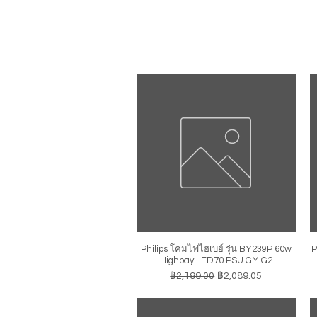
Philips โคมไฟไฮเบย์ รุ่น BY239P 60w
P
ดูข้อมูลด่วน
Highbay LED70 PSU GM G2
ราคาปกติ
ราคาขายลด
฿2,199.00
฿2,089.05