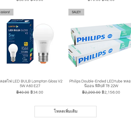
colors!
SALE!!
ลอดไฟ LED BULB Lamptan Gloss V2
Philips Double-Ended LEDtube หล
ดูข้อมูลด่วน
ดูข้อมูลด่วน
5W A60 E27
นีออน ฟิลิปส์ T8 22W
ราคาปกติ
ราคาขายลด
ราคาปกติ
ราคาขายลด
฿40.00
฿34.00
฿2,200.00
฿2,156.00
โหลดเพิ่มเติม