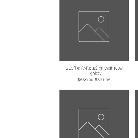
BEC โคมไฟไฮเบย์ รุ่น Wolf 100w
ดูข้อมูลด่วน
Highbay
ราคาปกติ
ราคาขายลด
฿559.00
฿531.05