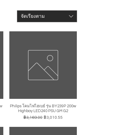
จัดเรียงตาม
0w
Philips โคมไฟไฮเบย์ รุ่น BY239P 200w
ดูข้อมูลด่วน
Highbay LED240 PSU GM G2
ราคาปกติ
ราคาขายลด
฿3,169.00
฿3,010.55