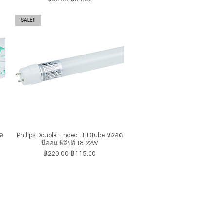
SALE!!
อด
Philips Double-Ended LEDtube หลอด
ดูข้อมูลด่วน
นีออน ฟิลิปส์ T8 22W
ราคาปกติ
ราคาขายลด
฿220.00
฿115.00