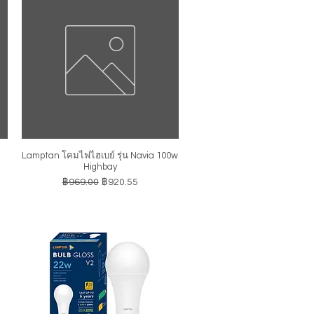
Lamptan โคมไฟไฮเบย์ รุ่น Navia 100w
ดูข้อมูลด่วน
Highbay
ราคาปกติ
ราคาขายลด
฿969.00
฿920.55