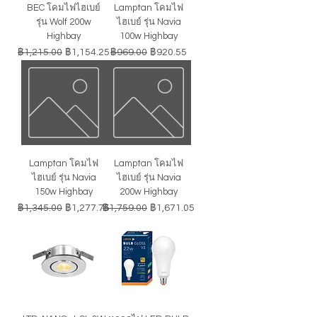
BEC โคมไฟไฮเบย์
Lamptan โคมไฟ
รุ่น Wolf 200w
ไฮเบย์ รุ่น Navia
Highbay
100w Highbay
ราคาปกติ
ราคาขายลด
ราคาปกติ
ราคาขายลด
฿1,215.00
฿1,154.25
฿969.00
฿920.55
Lamptan โคมไฟ
Lamptan โคมไฟ
ไฮเบย์ รุ่น Navia
ไฮเบย์ รุ่น Navia
150w Highbay
200w Highbay
ราคาปกติ
ราคาขายลด
ราคาปกติ
ราคาขายลด
฿1,345.00
฿1,277.75
฿1,759.00
฿1,671.05