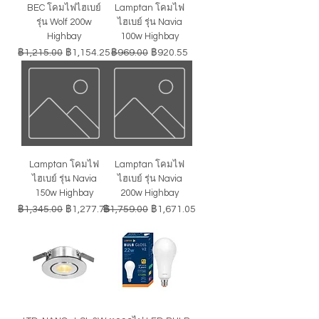
BEC โคมไฟไฮเบย์
Lamptan โคมไฟ
รุ่น Wolf 200w
ไฮเบย์ รุ่น Navia
Highbay
100w Highbay
ราคาปกติ
ราคาขายลด
ราคาปกติ
ราคาขายลด
฿1,215.00
฿1,154.25
฿969.00
฿920.55
Lamptan โคมไฟ
Lamptan โคมไฟ
ไฮเบย์ รุ่น Navia
ไฮเบย์ รุ่น Navia
150w Highbay
200w Highbay
ราคาปกติ
ราคาขายลด
ราคาปกติ
ราคาขายลด
฿1,345.00
฿1,277.75
฿1,759.00
฿1,671.05