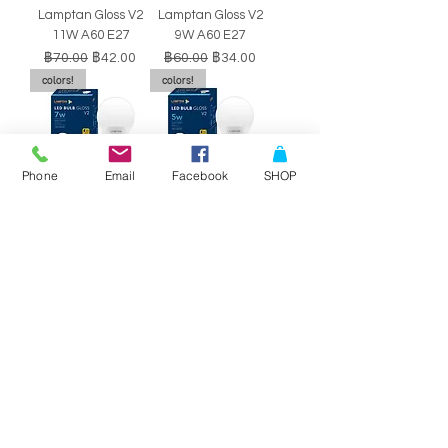
Lamptan Gloss V2
Lamptan Gloss V2
11W A60 E27
9W A60 E27
ราคาปกติ
ราคาขายลด
ราคาปกติ
ราคาขายลด
฿70.00
฿42.00
฿60.00
฿34.00
colors!
colors!
Phone
Email
Facebook
SHOP
หลอดไฟ LED BULB
หลอดไฟ LED BULB
Lamptan Gloss V2
Lamptan Gloss V2
7W A60 E27
5W A60 E27
ราคาปกติ
ราคาขายลด
ราคาปกติ
ราคาขายลด
฿50.00
฿29.00
฿40.00
฿34.00
SALE!!
SALE!!
Philips Double-
Philips Double-