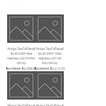
Philips โคมไฟไฮเบย์
Philips โคมไฟไฮเบย์
รุ่น BY239P 60w
รุ่น BY239P 100w
Highbay LED70 PSU
Highbay LED120
GM G2
PSU GM G2
ราคาปกติ
ราคาขายลด
ราคาปกติ
ราคาขายลด
฿2,199.00
฿2,089.05
฿2,329.00
฿2,212.55
Philips โคมไฟไฮเบย์
Philips โคมไฟไฮเบย์