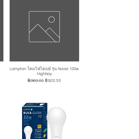
Lamptan โคมไฟไฮเบย์ รุ่น Navia 100w
ดูข้อมูลด่วน
Highbay
ราคาปกติ
ราคาขายลด
฿969.00
฿920.55