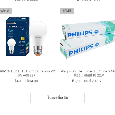
colors!
SALE!!
ลอดไฟ LED BULB Lamptan Gloss V2
Philips Double-Ended LEDtube หล
ดูข้อมูลด่วน
ดูข้อมูลด่วน
5W A60 E27
นีออน ฟิลิปส์ T8 22W
ราคาปกติ
ราคาขายลด
ราคาปกติ
ราคาขายลด
฿40.00
฿34.00
฿2,200.00
฿2,156.00
โหลดเพิ่มเติม