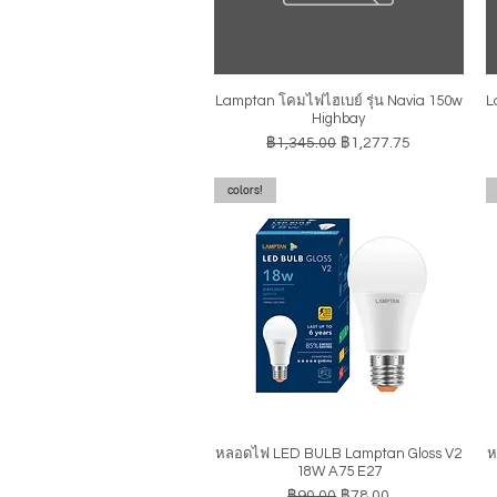
Lamptan โคมไฟไฮเบย์ รุ่น Navia 150w
L
ดูข้อมูลด่วน
Highbay
ราคาปกติ
ราคาขายลด
฿1,345.00
฿1,277.75
colors!
หลอดไฟ LED BULB Lamptan Gloss V2
ห
ดูข้อมูลด่วน
18W A75 E27
ราคาปกติ
ราคาขายลด
฿90.00
฿78.00