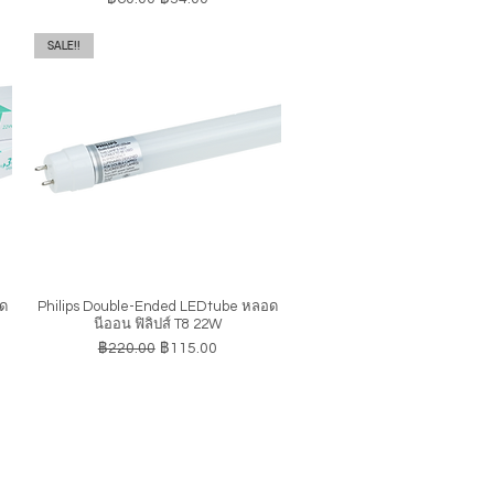
SALE!!
อด
Philips Double-Ended LEDtube หลอด
ดูข้อมูลด่วน
นีออน ฟิลิปส์ T8 22W
ราคาปกติ
ราคาขายลด
฿220.00
฿115.00