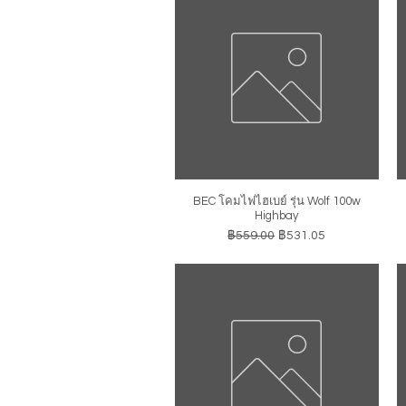
BEC โคมไฟไฮเบย์ รุ่น Wolf 100w
ดูข้อมูลด่วน
Highbay
ราคาปกติ
ราคาขายลด
฿559.00
฿531.05