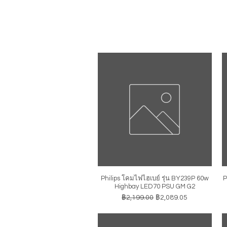
Philips โคมไฟไฮเบย์ รุ่น BY239P 60w
P
ดูข้อมูลด่วน
Highbay LED70 PSU GM G2
ราคาปกติ
ราคาขายลด
฿2,199.00
฿2,089.05