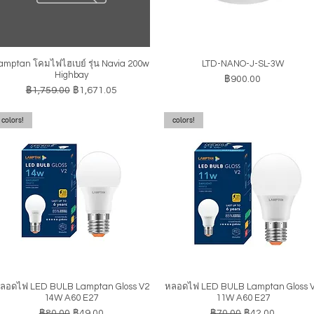
amptan โคมไฟไฮเบย์ รุ่น Navia 200w
LTD-NANO-J-SL-3W
ดูข้อมูลด่วน
ดูข้อมูลด่วน
Highbay
ราคา
฿900.00
ราคาปกติ
ราคาขายลด
฿1,759.00
฿1,671.05
colors!
colors!
ลอดไฟ LED BULB Lamptan Gloss V2
หลอดไฟ LED BULB Lamptan Gloss 
ดูข้อมูลด่วน
ดูข้อมูลด่วน
14W A60 E27
11W A60 E27
ราคาปกติ
ราคาขายลด
ราคาปกติ
ราคาขายลด
฿80.00
฿49.00
฿70.00
฿42.00