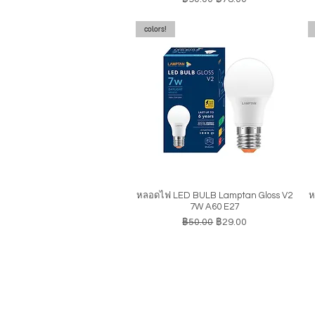
colors!
หลอดไฟ LED BULB Lamptan Gloss V2
ห
ดูข้อมูลด่วน
7W A60 E27
ราคาปกติ
ราคาขายลด
฿50.00
฿29.00