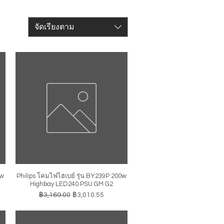
จัดเรียงตาม
0w
Philips โคมไฟไฮเบย์ รุ่น BY239P 200w
ดูข้อมูลด่วน
Highbay LED240 PSU GM G2
ราคาปกติ
ราคาขายลด
฿3,169.00
฿3,010.55