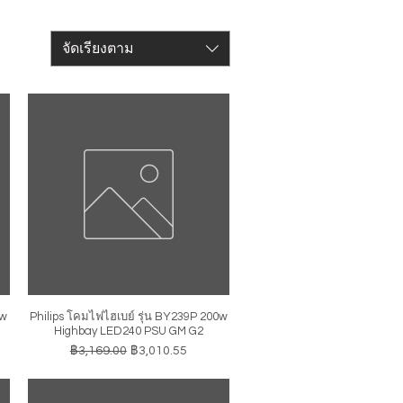
จัดเรียงตาม
0w
Philips โคมไฟไฮเบย์ รุ่น BY239P 200w
ดูข้อมูลด่วน
Highbay LED240 PSU GM G2
ราคาปกติ
ราคาขายลด
฿3,169.00
฿3,010.55