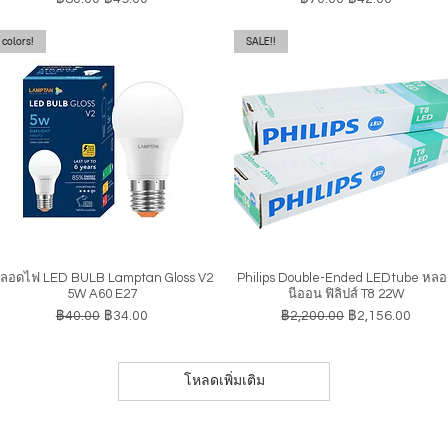
colors!
SALE!!
ลอดไฟ LED BULB Lamptan Gloss V2
Philips Double-Ended LEDtube หล
ดูข้อมูลด่วน
ดูข้อมูลด่วน
5W A60 E27
นีออน ฟิลิปส์ T8 22W
ราคาปกติ
ราคาขายลด
ราคาปกติ
ราคาขายลด
฿40.00
฿34.00
฿2,200.00
฿2,156.00
โหลดเพิ่มเติม