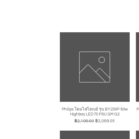
Philips โคมไฟไฮเบย์ รุ่น BY239P 60w
P
ดูข้อมูลด่วน
Highbay LED70 PSU GM G2
ราคาปกติ
ราคาขายลด
฿2,199.00
฿2,089.05