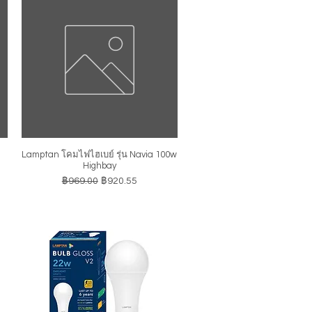
Lamptan โคมไฟไฮเบย์ รุ่น Navia 100w
ดูข้อมูลด่วน
Highbay
ราคาปกติ
ราคาขายลด
฿969.00
฿920.55