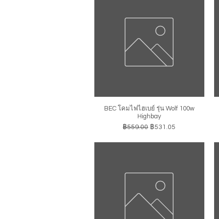
BEC โคมไฟไฮเบย์ รุ่น Wolf 100w
ดูข้อมูลด่วน
Highbay
ราคาปกติ
ราคาขายลด
฿559.00
฿531.05