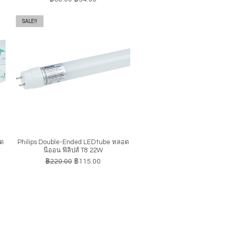
SALE!!
อด
Philips Double-Ended LEDtube หลอด
ดูข้อมูลด่วน
นีออน ฟิลิปส์ T8 22W
ราคาปกติ
ราคาขายลด
฿220.00
฿115.00