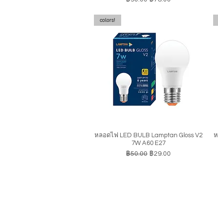
colors!
หลอดไฟ LED BULB Lamptan Gloss V2
ห
ดูข้อมูลด่วน
7W A60 E27
ราคาปกติ
ราคาขายลด
฿50.00
฿29.00