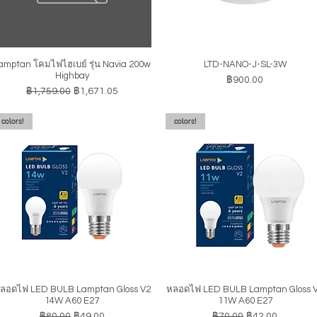
amptan โคมไฟไฮเบย์ รุ่น Navia 200w
LTD-NANO-J-SL-3W
ดูข้อมูลด่วน
ดูข้อมูลด่วน
Highbay
ราคา
฿900.00
ราคาปกติ
ราคาขายลด
฿1,759.00
฿1,671.05
colors!
colors!
ลอดไฟ LED BULB Lamptan Gloss V2
หลอดไฟ LED BULB Lamptan Gloss 
ดูข้อมูลด่วน
ดูข้อมูลด่วน
14W A60 E27
11W A60 E27
ราคาปกติ
ราคาขายลด
ราคาปกติ
ราคาขายลด
฿80.00
฿49.00
฿70.00
฿42.00