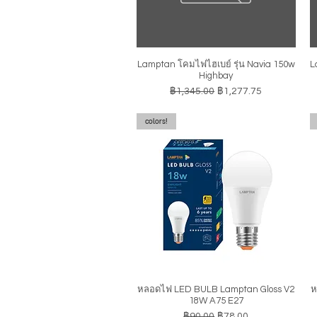
Lamptan โคมไฟไฮเบย์ รุ่น Navia 150w
L
ดูข้อมูลด่วน
Highbay
ราคาปกติ
ราคาขายลด
฿1,345.00
฿1,277.75
colors!
หลอดไฟ LED BULB Lamptan Gloss V2
ห
ดูข้อมูลด่วน
18W A75 E27
ราคาปกติ
ราคาขายลด
฿90.00
฿78.00