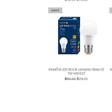
colors!
หลอดไฟ LED BULB Lamptan Gloss V2
ห
ดูข้อมูลด่วน
7W A60 E27
ราคาปกติ
ราคาขายลด
฿50.00
฿29.00