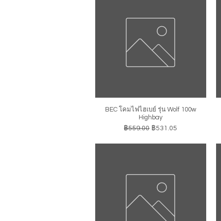
BEC โคมไฟไฮเบย์ รุ่น Wolf 100w
ดูข้อมูลด่วน
Highbay
ราคาปกติ
ราคาขายลด
฿559.00
฿531.05