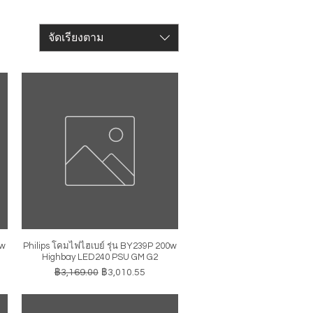
จัดเรียงตาม
0w
Philips โคมไฟไฮเบย์ รุ่น BY239P 200w
ดูข้อมูลด่วน
Highbay LED240 PSU GM G2
ราคาปกติ
ราคาขายลด
฿3,169.00
฿3,010.55