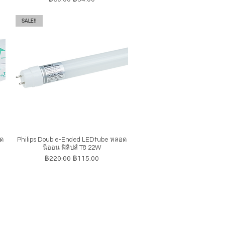
SALE!!
อด
Philips Double-Ended LEDtube หลอด
ดูข้อมูลด่วน
นีออน ฟิลิปส์ T8 22W
ราคาปกติ
ราคาขายลด
฿220.00
฿115.00