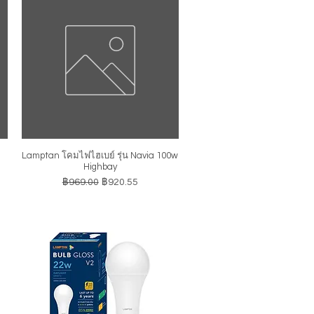
Lamptan โคมไฟไฮเบย์ รุ่น Navia 100w
ดูข้อมูลด่วน
Highbay
ราคาปกติ
ราคาขายลด
฿969.00
฿920.55