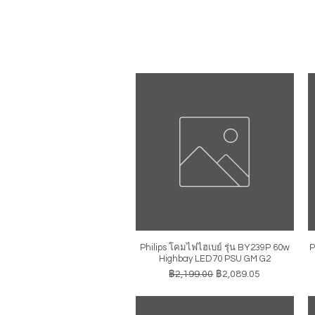
Philips โคมไฟไฮเบย์ รุ่น BY239P 60w
P
ดูข้อมูลด่วน
Highbay LED70 PSU GM G2
ราคาปกติ
ราคาขายลด
฿2,199.00
฿2,089.05