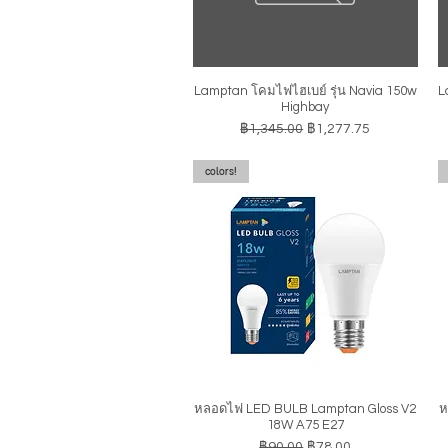
Lamptan โคมไฟไฮเบย์ รุ่น Navia 150w
L
ดูข้อมูลด่วน
Highbay
ราคาปกติ
ราคาขายลด
฿1,345.00
฿1,277.75
colors!
หลอดไฟ LED BULB Lamptan Gloss V2
ห
ดูข้อมูลด่วน
18W A75 E27
ราคาปกติ
ราคาขายลด
฿90.00
฿78.00