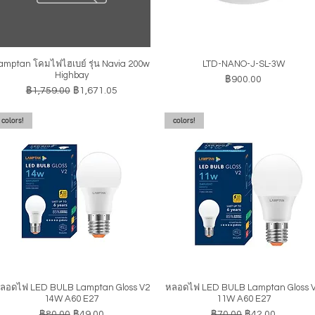
amptan โคมไฟไฮเบย์ รุ่น Navia 200w
LTD-NANO-J-SL-3W
ดูข้อมูลด่วน
ดูข้อมูลด่วน
Highbay
ราคา
฿900.00
ราคาปกติ
ราคาขายลด
฿1,759.00
฿1,671.05
colors!
colors!
ลอดไฟ LED BULB Lamptan Gloss V2
หลอดไฟ LED BULB Lamptan Gloss 
ดูข้อมูลด่วน
ดูข้อมูลด่วน
14W A60 E27
11W A60 E27
ราคาปกติ
ราคาขายลด
ราคาปกติ
ราคาขายลด
฿80.00
฿49.00
฿70.00
฿42.00