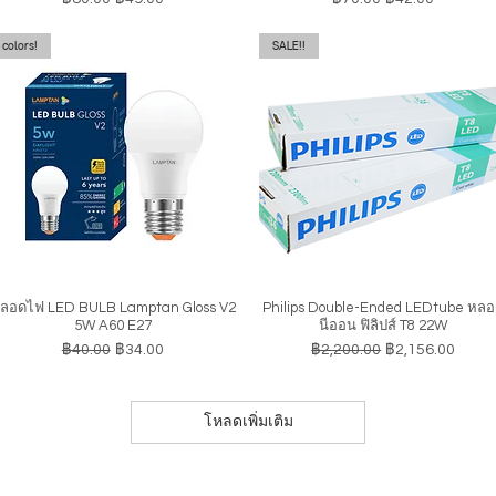
colors!
SALE!!
ลอดไฟ LED BULB Lamptan Gloss V2
Philips Double-Ended LEDtube หล
ดูข้อมูลด่วน
ดูข้อมูลด่วน
5W A60 E27
นีออน ฟิลิปส์ T8 22W
ราคาปกติ
ราคาขายลด
ราคาปกติ
ราคาขายลด
฿40.00
฿34.00
฿2,200.00
฿2,156.00
โหลดเพิ่มเติม