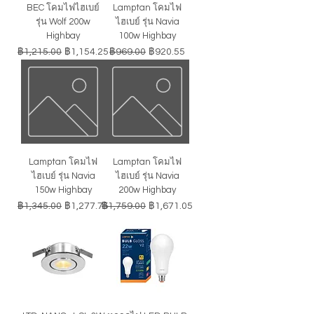
BEC โคมไฟไฮเบย์
Lamptan โคมไฟ
รุ่น Wolf 200w
ไฮเบย์ รุ่น Navia
Highbay
100w Highbay
ราคาปกติ
ราคาขายลด
ราคาปกติ
ราคาขายลด
฿1,215.00
฿1,154.25
฿969.00
฿920.55
Lamptan โคมไฟ
Lamptan โคมไฟ
ไฮเบย์ รุ่น Navia
ไฮเบย์ รุ่น Navia
150w Highbay
200w Highbay
ราคาปกติ
ราคาขายลด
ราคาปกติ
ราคาขายลด
฿1,345.00
฿1,277.75
฿1,759.00
฿1,671.05