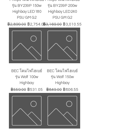
รุ่น BY239P 150w
รุ่น BY239P 200w
Highbay LED180
Highbay LED240
PSU GM G2
PSU GM G2
ราคาปกติ
ราคาขายลด
ราคาปกติ
ราคาขายลด
฿2,899.00
฿2,754.05
฿3,169.00
฿3,010.55
BEC โคมไฟไฮเบย์
BEC โคมไฟไฮเบย์
รุ่น Wolf 100w
รุ่น Wolf 150w
Highbay
Highbay
ราคาปกติ
ราคาขายลด
ราคาปกติ
ราคาขายลด
฿559.00
฿531.05
฿849.00
฿806.55