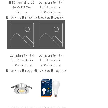
BEC โคมไฟไฮเบย์
Lamptan โคมไฟ
รุ่น Wolf 200w
ไฮเบย์ รุ่น Navia
Highbay
100w Highbay
ราคาปกติ
ราคาขายลด
ราคาปกติ
ราคาขายลด
฿1,215.00
฿1,154.25
฿969.00
฿920.55
Lamptan โคมไฟ
Lamptan โคมไฟ
ไฮเบย์ รุ่น Navia
ไฮเบย์ รุ่น Navia
150w Highbay
200w Highbay
ราคาปกติ
ราคาขายลด
ราคาปกติ
ราคาขายลด
฿1,345.00
฿1,277.75
฿1,759.00
฿1,671.05