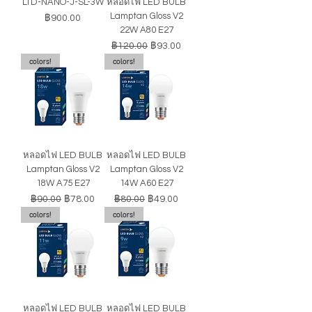
LTD-NANO-J-SL-3W
หลอดไฟ LED BULB
Lamptan Gloss V2
ราคา
฿900.00
22W A80 E27
ราคาปกติ
ราคาขายลด
฿120.00
฿93.00
colors!
colors!
หลอดไฟ LED BULB
หลอดไฟ LED BULB
Lamptan Gloss V2
Lamptan Gloss V2
18W A75 E27
14W A60 E27
ราคาปกติ
ราคาขายลด
ราคาปกติ
ราคาขายลด
฿90.00
฿78.00
฿80.00
฿49.00
colors!
colors!
หลอดไฟ LED BULB
หลอดไฟ LED BULB