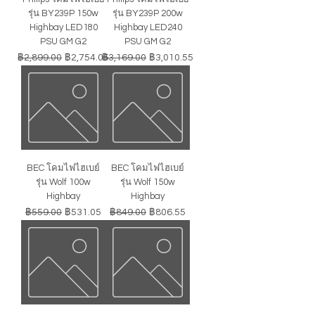
รุ่น BY239P 150w
รุ่น BY239P 200w
Highbay LED180
Highbay LED240
PSU GM G2
PSU GM G2
ราคาปกติ
ราคาขายลด
ราคาปกติ
ราคาขายลด
฿2,899.00
฿2,754.05
฿3,169.00
฿3,010.55
BEC โคมไฟไฮเบย์
BEC โคมไฟไฮเบย์
รุ่น Wolf 100w
รุ่น Wolf 150w
Highbay
Highbay
ราคาปกติ
ราคาขายลด
ราคาปกติ
ราคาขายลด
฿559.00
฿531.05
฿849.00
฿806.55