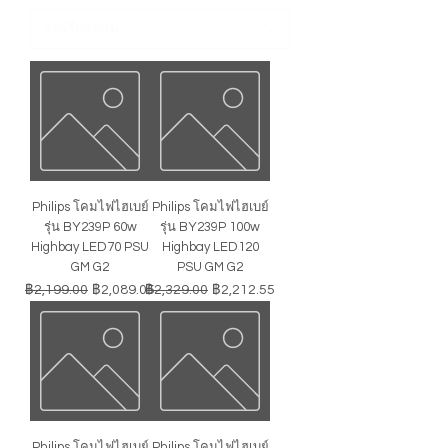
Philips โคมไฟไฮเบย์
Philips โคมไฟไฮเบย์
รุ่น BY239P 60w
รุ่น BY239P 100w
Highbay LED70 PSU
Highbay LED120
GM G2
PSU GM G2
ราคาปกติ
ราคาขายลด
ราคาปกติ
ราคาขายลด
฿2,199.00
฿2,089.05
฿2,329.00
฿2,212.55
Philips โคมไฟไฮเบย์
Philips โคมไฟไฮเบย์