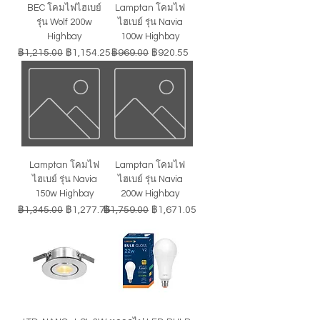
BEC โคมไฟไฮเบย์
Lamptan โคมไฟ
รุ่น Wolf 200w
ไฮเบย์ รุ่น Navia
Highbay
100w Highbay
ราคาปกติ
ราคาขายลด
ราคาปกติ
ราคาขายลด
฿1,215.00
฿1,154.25
฿969.00
฿920.55
Lamptan โคมไฟ
Lamptan โคมไฟ
ไฮเบย์ รุ่น Navia
ไฮเบย์ รุ่น Navia
150w Highbay
200w Highbay
ราคาปกติ
ราคาขายลด
ราคาปกติ
ราคาขายลด
฿1,345.00
฿1,277.75
฿1,759.00
฿1,671.05