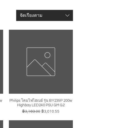
จัดเรียงตาม
0w
Philips โคมไฟไฮเบย์ รุ่น BY239P 200w
ดูข้อมูลด่วน
Highbay LED240 PSU GM G2
ราคาปกติ
ราคาขายลด
฿3,169.00
฿3,010.55