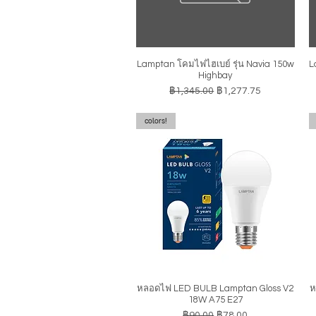
Lamptan โคมไฟไฮเบย์ รุ่น Navia 150w
L
ดูข้อมูลด่วน
Highbay
ราคาปกติ
ราคาขายลด
฿1,345.00
฿1,277.75
colors!
หลอดไฟ LED BULB Lamptan Gloss V2
ห
ดูข้อมูลด่วน
18W A75 E27
ราคาปกติ
ราคาขายลด
฿90.00
฿78.00