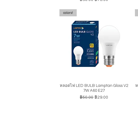
colors!
หลอดไฟ LED BULB Lamptan Gloss V2
ห
ดูข้อมูลด่วน
7W A60 E27
ราคาปกติ
ราคาขายลด
฿50.00
฿29.00