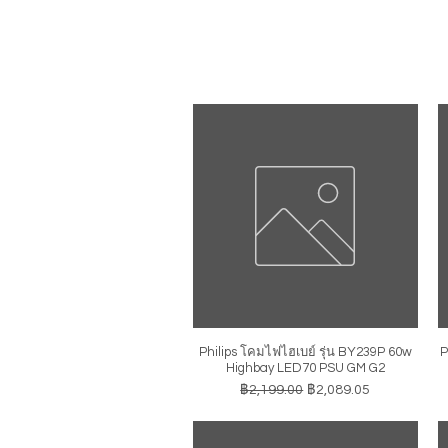
Philips โคมไฟไฮเบย์ รุ่น BY239P 60w
P
ดูข้อมูลด่วน
Highbay LED70 PSU GM G2
ราคาปกติ
ราคาขายลด
฿2,199.00
฿2,089.05