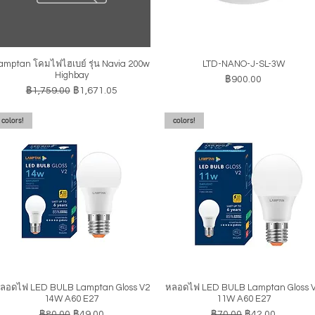
amptan โคมไฟไฮเบย์ รุ่น Navia 200w
LTD-NANO-J-SL-3W
ดูข้อมูลด่วน
ดูข้อมูลด่วน
Highbay
ราคา
฿900.00
ราคาปกติ
ราคาขายลด
฿1,759.00
฿1,671.05
colors!
colors!
ลอดไฟ LED BULB Lamptan Gloss V2
หลอดไฟ LED BULB Lamptan Gloss 
ดูข้อมูลด่วน
ดูข้อมูลด่วน
14W A60 E27
11W A60 E27
ราคาปกติ
ราคาขายลด
ราคาปกติ
ราคาขายลด
฿80.00
฿49.00
฿70.00
฿42.00