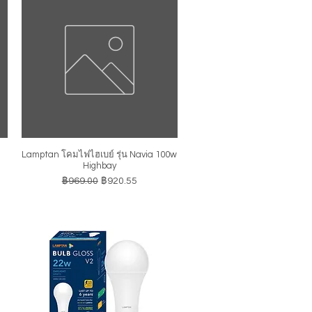
Lamptan โคมไฟไฮเบย์ รุ่น Navia 100w
ดูข้อมูลด่วน
Highbay
ราคาปกติ
ราคาขายลด
฿969.00
฿920.55