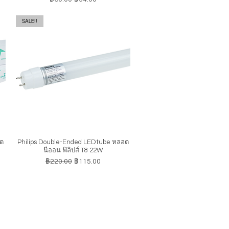
SALE!!
อด
Philips Double-Ended LEDtube หลอด
ดูข้อมูลด่วน
นีออน ฟิลิปส์ T8 22W
ราคาปกติ
ราคาขายลด
฿220.00
฿115.00