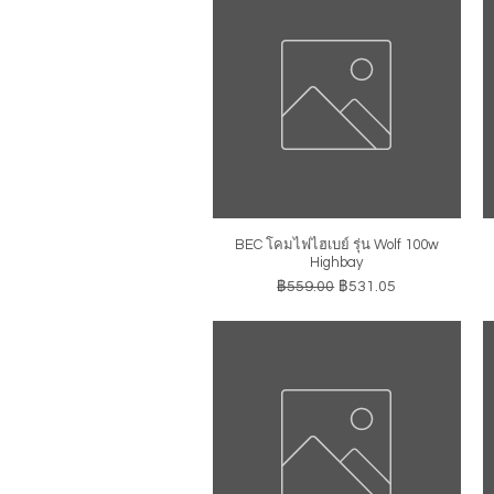
BEC โคมไฟไฮเบย์ รุ่น Wolf 100w
ดูข้อมูลด่วน
Highbay
ราคาปกติ
ราคาขายลด
฿559.00
฿531.05