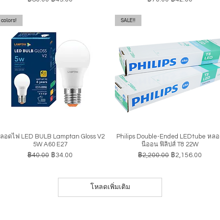
colors!
SALE!!
ลอดไฟ LED BULB Lamptan Gloss V2
Philips Double-Ended LEDtube หล
ดูข้อมูลด่วน
ดูข้อมูลด่วน
5W A60 E27
นีออน ฟิลิปส์ T8 22W
ราคาปกติ
ราคาขายลด
ราคาปกติ
ราคาขายลด
฿40.00
฿34.00
฿2,200.00
฿2,156.00
โหลดเพิ่มเติม