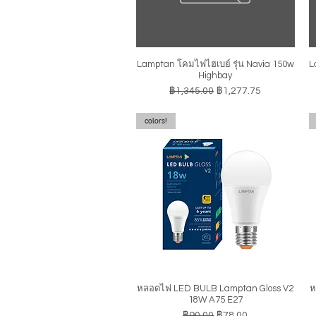
Lamptan โคมไฟไฮเบย์ รุ่น Navia 150w
L
ดูข้อมูลด่วน
Highbay
ราคาปกติ
ราคาขายลด
฿1,345.00
฿1,277.75
colors!
หลอดไฟ LED BULB Lamptan Gloss V2
ห
ดูข้อมูลด่วน
18W A75 E27
ราคาปกติ
ราคาขายลด
฿90.00
฿78.00