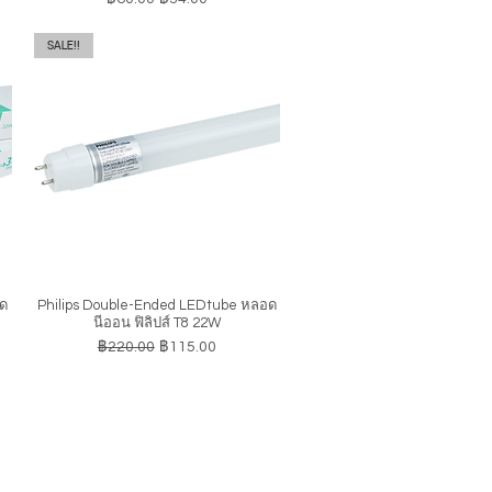
SALE!!
อด
Philips Double-Ended LEDtube หลอด
ดูข้อมูลด่วน
นีออน ฟิลิปส์ T8 22W
ราคาปกติ
ราคาขายลด
฿220.00
฿115.00