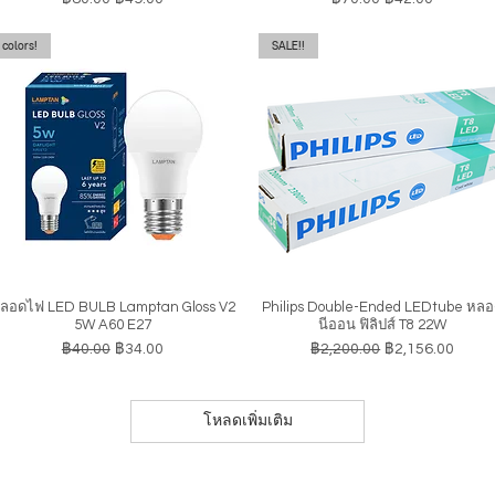
colors!
SALE!!
ลอดไฟ LED BULB Lamptan Gloss V2
Philips Double-Ended LEDtube หล
ดูข้อมูลด่วน
ดูข้อมูลด่วน
5W A60 E27
นีออน ฟิลิปส์ T8 22W
ราคาปกติ
ราคาขายลด
ราคาปกติ
ราคาขายลด
฿40.00
฿34.00
฿2,200.00
฿2,156.00
โหลดเพิ่มเติม