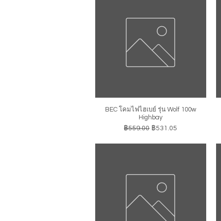
BEC โคมไฟไฮเบย์ รุ่น Wolf 100w
ดูข้อมูลด่วน
Highbay
ราคาปกติ
ราคาขายลด
฿559.00
฿531.05