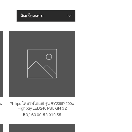
จัดเรียงตาม
0w
Philips โคมไฟไฮเบย์ รุ่น BY239P 200w
ดูข้อมูลด่วน
Highbay LED240 PSU GM G2
ราคาปกติ
ราคาขายลด
฿3,169.00
฿3,010.55