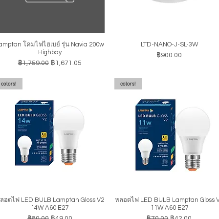
amptan โคมไฟไฮเบย์ รุ่น Navia 200w
LTD-NANO-J-SL-3W
ดูข้อมูลด่วน
ดูข้อมูลด่วน
Highbay
ราคา
฿900.00
ราคาปกติ
ราคาขายลด
฿1,759.00
฿1,671.05
colors!
colors!
ลอดไฟ LED BULB Lamptan Gloss V2
หลอดไฟ LED BULB Lamptan Gloss 
ดูข้อมูลด่วน
ดูข้อมูลด่วน
14W A60 E27
11W A60 E27
ราคาปกติ
ราคาขายลด
ราคาปกติ
ราคาขายลด
฿80.00
฿49.00
฿70.00
฿42.00