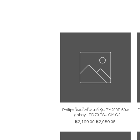
Philips โคมไฟไฮเบย์ รุ่น BY239P 60w
P
ดูข้อมูลด่วน
Highbay LED70 PSU GM G2
ราคาปกติ
ราคาขายลด
฿2,199.00
฿2,089.05