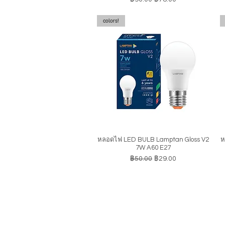
colors!
หลอดไฟ LED BULB Lamptan Gloss V2
ห
ดูข้อมูลด่วน
7W A60 E27
ราคาปกติ
ราคาขายลด
฿50.00
฿29.00