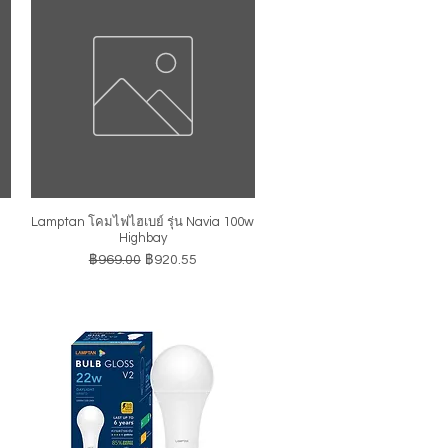
Lamptan โคมไฟไฮเบย์ รุ่น Navia 100w
ดูข้อมูลด่วน
Highbay
ราคาปกติ
ราคาขายลด
฿969.00
฿920.55