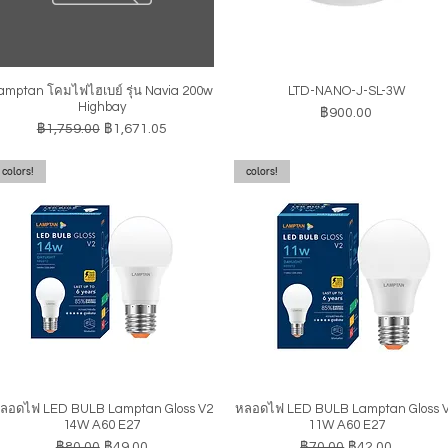
amptan โคมไฟไฮเบย์ รุ่น Navia 200w
LTD-NANO-J-SL-3W
ดูข้อมูลด่วน
ดูข้อมูลด่วน
Highbay
ราคา
฿900.00
ราคาปกติ
ราคาขายลด
฿1,759.00
฿1,671.05
colors!
colors!
ลอดไฟ LED BULB Lamptan Gloss V2
หลอดไฟ LED BULB Lamptan Gloss 
ดูข้อมูลด่วน
ดูข้อมูลด่วน
14W A60 E27
11W A60 E27
ราคาปกติ
ราคาขายลด
ราคาปกติ
ราคาขายลด
฿80.00
฿49.00
฿70.00
฿42.00