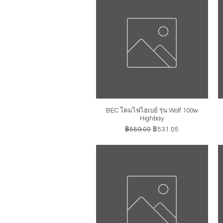
BEC โคมไฟไฮเบย์ รุ่น Wolf 100w
ดูข้อมูลด่วน
Highbay
ราคาปกติ
ราคาขายลด
฿559.00
฿531.05