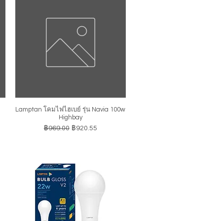
Lamptan โคมไฟไฮเบย์ รุ่น Navia 100w
ดูข้อมูลด่วน
Highbay
ราคาปกติ
ราคาขายลด
฿969.00
฿920.55