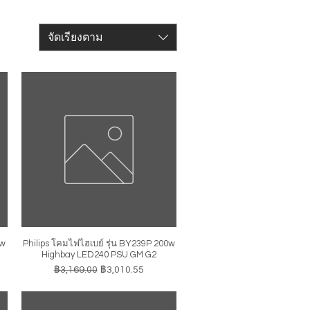
จัดเรียงตาม
0w
Philips โคมไฟไฮเบย์ รุ่น BY239P 200w
ดูข้อมูลด่วน
Highbay LED240 PSU GM G2
ราคาปกติ
ราคาขายลด
฿3,169.00
฿3,010.55