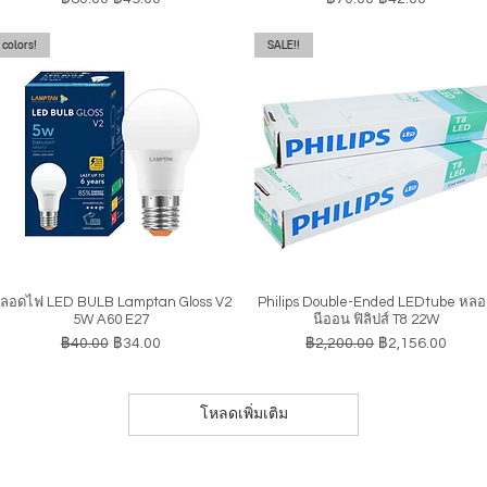
colors!
SALE!!
ลอดไฟ LED BULB Lamptan Gloss V2
Philips Double-Ended LEDtube หล
ดูข้อมูลด่วน
ดูข้อมูลด่วน
5W A60 E27
นีออน ฟิลิปส์ T8 22W
ราคาปกติ
ราคาขายลด
ราคาปกติ
ราคาขายลด
฿40.00
฿34.00
฿2,200.00
฿2,156.00
โหลดเพิ่มเติม