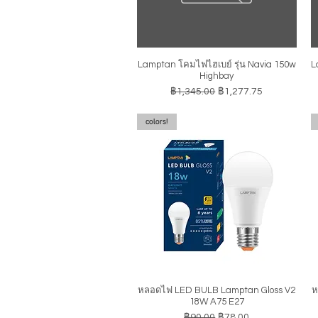
Lamptan โคมไฟไฮเบย์ รุ่น Navia 150w
L
ดูข้อมูลด่วน
Highbay
ราคาปกติ
ราคาขายลด
฿1,345.00
฿1,277.75
colors!
หลอดไฟ LED BULB Lamptan Gloss V2
ห
ดูข้อมูลด่วน
18W A75 E27
ราคาปกติ
ราคาขายลด
฿90.00
฿78.00