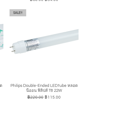
SALE!!
อด
Philips Double-Ended LEDtube หลอด
ดูข้อมูลด่วน
นีออน ฟิลิปส์ T8 22W
ราคาปกติ
ราคาขายลด
฿220.00
฿115.00