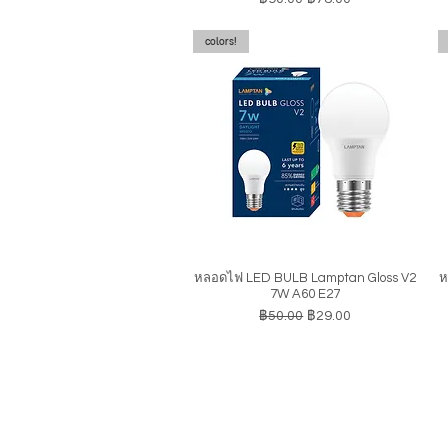
colors!
หลอดไฟ LED BULB Lamptan Gloss V2
ห
ดูข้อมูลด่วน
7W A60 E27
ราคาปกติ
ราคาขายลด
฿50.00
฿29.00