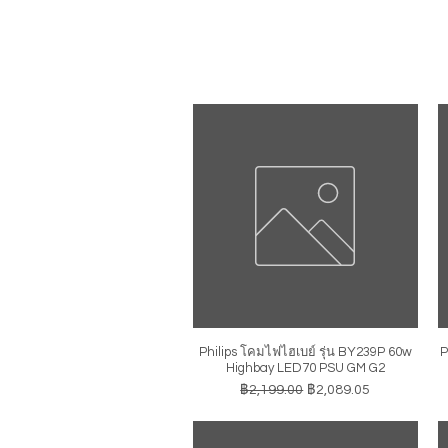
Philips โคมไฟไฮเบย์ รุ่น BY239P 60w
P
ดูข้อมูลด่วน
Highbay LED70 PSU GM G2
ราคาปกติ
ราคาขายลด
฿2,199.00
฿2,089.05