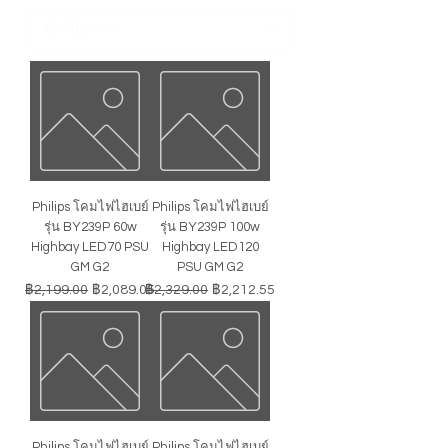
Philips โคมไฟไฮเบย์
Philips โคมไฟไฮเบย์
รุ่น BY239P 60w
รุ่น BY239P 100w
Highbay LED70 PSU
Highbay LED120
GM G2
PSU GM G2
ราคาปกติ
ราคาขายลด
ราคาปกติ
ราคาขายลด
฿2,199.00
฿2,089.05
฿2,329.00
฿2,212.55
Philips โคมไฟไฮเบย์
Philips โคมไฟไฮเบย์