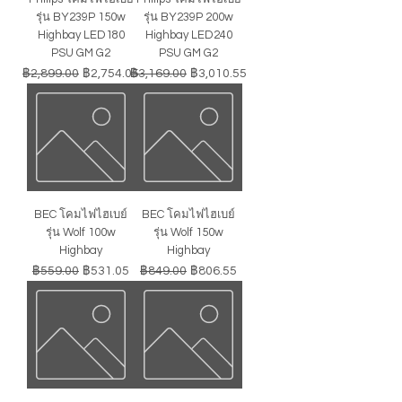
รุ่น BY239P 150w
รุ่น BY239P 200w
Highbay LED180
Highbay LED240
PSU GM G2
PSU GM G2
ราคาปกติ
ราคาขายลด
ราคาปกติ
ราคาขายลด
฿2,899.00
฿2,754.05
฿3,169.00
฿3,010.55
BEC โคมไฟไฮเบย์
BEC โคมไฟไฮเบย์
รุ่น Wolf 100w
รุ่น Wolf 150w
Highbay
Highbay
ราคาปกติ
ราคาขายลด
ราคาปกติ
ราคาขายลด
฿559.00
฿531.05
฿849.00
฿806.55