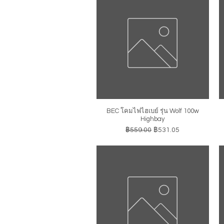
BEC โคมไฟไฮเบย์ รุ่น Wolf 100w
ดูข้อมูลด่วน
Highbay
ราคาปกติ
ราคาขายลด
฿559.00
฿531.05