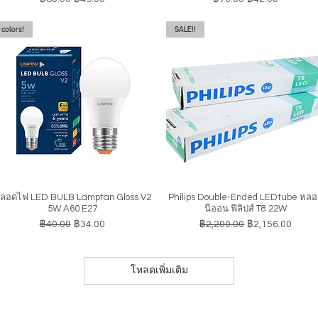
colors!
SALE!!
ลอดไฟ LED BULB Lamptan Gloss V2
Philips Double-Ended LEDtube หล
ดูข้อมูลด่วน
ดูข้อมูลด่วน
5W A60 E27
นีออน ฟิลิปส์ T8 22W
ราคาปกติ
ราคาขายลด
ราคาปกติ
ราคาขายลด
฿40.00
฿34.00
฿2,200.00
฿2,156.00
โหลดเพิ่มเติม