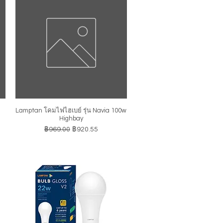
Lamptan โคมไฟไฮเบย์ รุ่น Navia 100w
ดูข้อมูลด่วน
Highbay
ราคาปกติ
ราคาขายลด
฿969.00
฿920.55