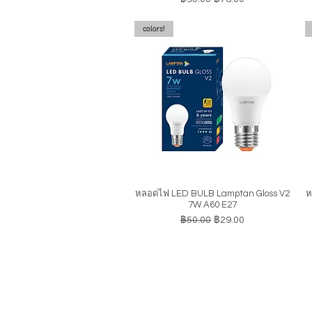
colors!
หลอดไฟ LED BULB Lamptan Gloss V2
ห
ดูข้อมูลด่วน
7W A60 E27
ราคาปกติ
ราคาขายลด
฿50.00
฿29.00