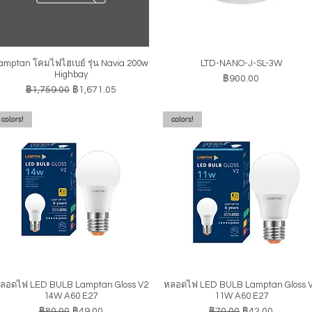
amptan โคมไฟไฮเบย์ รุ่น Navia 200w
LTD-NANO-J-SL-3W
ดูข้อมูลด่วน
ดูข้อมูลด่วน
Highbay
ราคา
฿900.00
ราคาปกติ
ราคาขายลด
฿1,759.00
฿1,671.05
colors!
colors!
ลอดไฟ LED BULB Lamptan Gloss V2
หลอดไฟ LED BULB Lamptan Gloss 
ดูข้อมูลด่วน
ดูข้อมูลด่วน
14W A60 E27
11W A60 E27
ราคาปกติ
ราคาขายลด
ราคาปกติ
ราคาขายลด
฿80.00
฿49.00
฿70.00
฿42.00