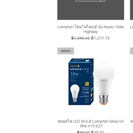
Lamptan โคมไฟไฮเบย์ รุ่น Navia 150w
L
ดูข้อมูลด่วน
Highbay
ราคาปกติ
ราคาขายลด
฿1,345.00
฿1,277.75
colors!
หลอดไฟ LED BULB Lamptan Gloss V2
ห
ดูข้อมูลด่วน
18W A75 E27
ราคาปกติ
ราคาขายลด
฿90.00
฿78.00