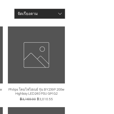
จัดเรียงตาม
0w
Philips โคมไฟไฮเบย์ รุ่น BY239P 200w
ดูข้อมูลด่วน
Highbay LED240 PSU GM G2
ราคาปกติ
ราคาขายลด
฿3,169.00
฿3,010.55