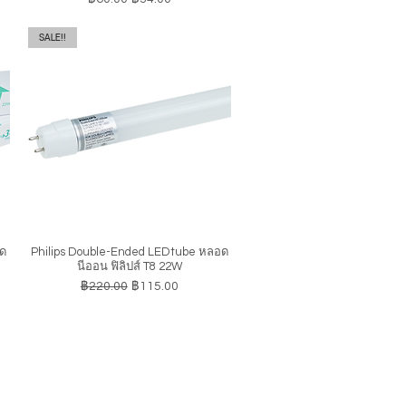
SALE!!
อด
Philips Double-Ended LEDtube หลอด
ดูข้อมูลด่วน
นีออน ฟิลิปส์ T8 22W
ราคาปกติ
ราคาขายลด
฿220.00
฿115.00