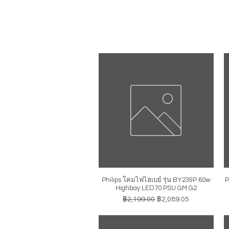
Philips โคมไฟไฮเบย์ รุ่น BY239P 60w
P
ดูข้อมูลด่วน
Highbay LED70 PSU GM G2
ราคาปกติ
ราคาขายลด
฿2,199.00
฿2,089.05