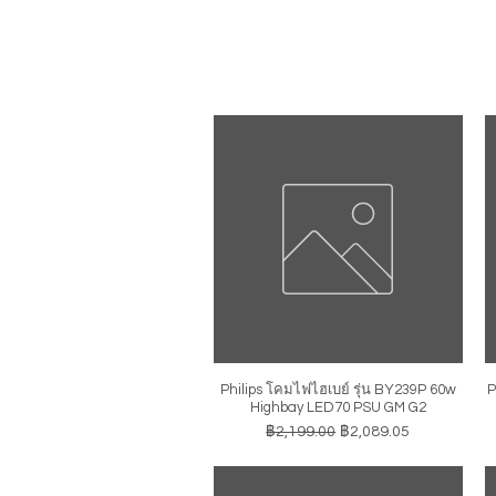
Philips โคมไฟไฮเบย์ รุ่น BY239P 60w
P
ดูข้อมูลด่วน
Highbay LED70 PSU GM G2
ราคาปกติ
ราคาขายลด
฿2,199.00
฿2,089.05