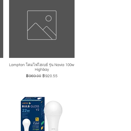
Lamptan โคมไฟไฮเบย์ รุ่น Navia 100w
ดูข้อมูลด่วน
Highbay
ราคาปกติ
ราคาขายลด
฿969.00
฿920.55