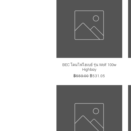
BEC โคมไฟไฮเบย์ รุ่น Wolf 100w
ดูข้อมูลด่วน
Highbay
ราคาปกติ
ราคาขายลด
฿559.00
฿531.05