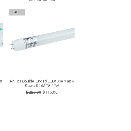
SALE!!
อด
Philips Double-Ended LEDtube หลอด
ดูข้อมูลด่วน
นีออน ฟิลิปส์ T8 22W
ราคาปกติ
ราคาขายลด
฿220.00
฿115.00