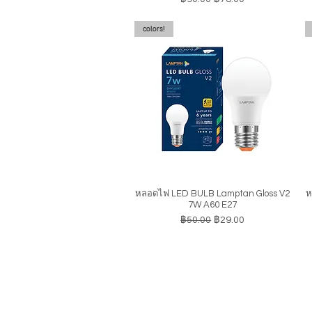
colors!
หลอดไฟ LED BULB Lamptan Gloss V2
ห
ดูข้อมูลด่วน
7W A60 E27
ราคาปกติ
ราคาขายลด
฿50.00
฿29.00