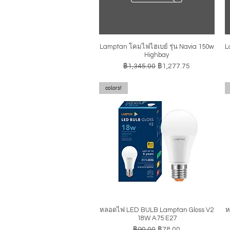
Lamptan โคมไฟไฮเบย์ รุ่น Navia 150w
L
ดูข้อมูลด่วน
Highbay
ราคาปกติ
ราคาขายลด
฿1,345.00
฿1,277.75
colors!
หลอดไฟ LED BULB Lamptan Gloss V2
ห
ดูข้อมูลด่วน
18W A75 E27
ราคาปกติ
ราคาขายลด
฿90.00
฿78.00