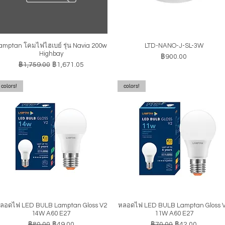
amptan โคมไฟไฮเบย์ รุ่น Navia 200w
LTD-NANO-J-SL-3W
ดูข้อมูลด่วน
ดูข้อมูลด่วน
Highbay
ราคา
฿900.00
ราคาปกติ
ราคาขายลด
฿1,759.00
฿1,671.05
colors!
colors!
ลอดไฟ LED BULB Lamptan Gloss V2
หลอดไฟ LED BULB Lamptan Gloss 
ดูข้อมูลด่วน
ดูข้อมูลด่วน
14W A60 E27
11W A60 E27
ราคาปกติ
ราคาขายลด
ราคาปกติ
ราคาขายลด
฿80.00
฿49.00
฿70.00
฿42.00