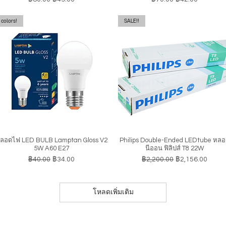
colors!
SALE!!
ลอดไฟ LED BULB Lamptan Gloss V2
Philips Double-Ended LEDtube หล
ดูข้อมูลด่วน
ดูข้อมูลด่วน
5W A60 E27
นีออน ฟิลิปส์ T8 22W
ราคาปกติ
ราคาขายลด
ราคาปกติ
ราคาขายลด
฿40.00
฿34.00
฿2,200.00
฿2,156.00
โหลดเพิ่มเติม