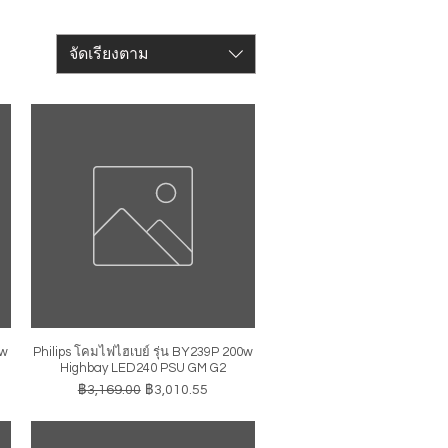
จัดเรียงตาม
0w
Philips โคมไฟไฮเบย์ รุ่น BY239P 200w
ดูข้อมูลด่วน
Highbay LED240 PSU GM G2
ราคาปกติ
ราคาขายลด
฿3,169.00
฿3,010.55