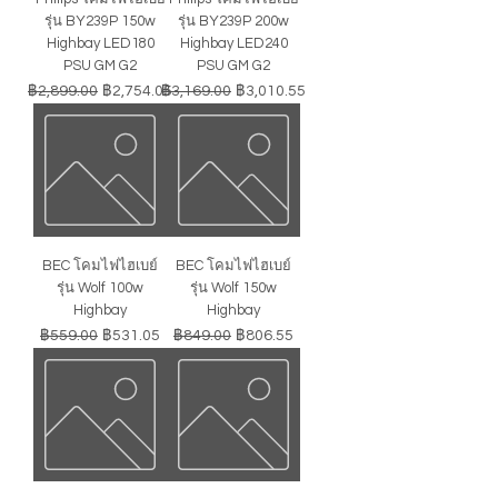
รุ่น BY239P 150w
รุ่น BY239P 200w
Highbay LED180
Highbay LED240
PSU GM G2
PSU GM G2
ราคาปกติ
ราคาขายลด
ราคาปกติ
ราคาขายลด
฿2,899.00
฿2,754.05
฿3,169.00
฿3,010.55
BEC โคมไฟไฮเบย์
BEC โคมไฟไฮเบย์
รุ่น Wolf 100w
รุ่น Wolf 150w
Highbay
Highbay
ราคาปกติ
ราคาขายลด
ราคาปกติ
ราคาขายลด
฿559.00
฿531.05
฿849.00
฿806.55