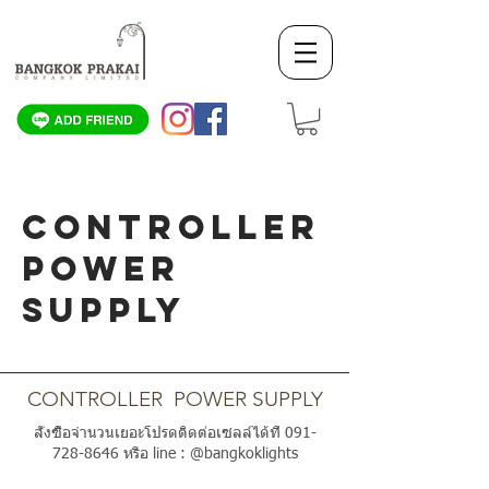
CONTROLLER
POWER
SUPPLY
SCROLL DOWN
CONTROLLER POWER SUPPLY
สั่งซื้อจำนวนเยอะโปรดติดต่อเซลล์ได้ที่
091-
728-8646
หรือ line : @bangkoklights