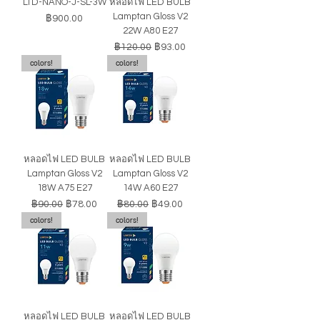
LTD-NANO-J-SL-3W
หลอดไฟ LED BULB
Lamptan Gloss V2
ราคา
฿900.00
22W A80 E27
ราคาปกติ
ราคาขายลด
฿120.00
฿93.00
colors!
colors!
หลอดไฟ LED BULB
หลอดไฟ LED BULB
Lamptan Gloss V2
Lamptan Gloss V2
18W A75 E27
14W A60 E27
ราคาปกติ
ราคาขายลด
ราคาปกติ
ราคาขายลด
฿90.00
฿78.00
฿80.00
฿49.00
colors!
colors!
หลอดไฟ LED BULB
หลอดไฟ LED BULB