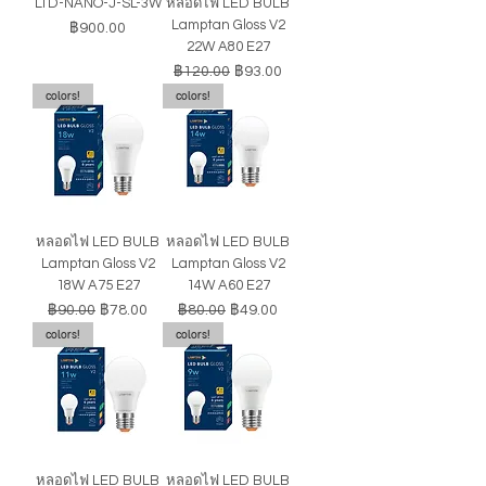
LTD-NANO-J-SL-3W
หลอดไฟ LED BULB
Lamptan Gloss V2
ราคา
฿900.00
22W A80 E27
ราคาปกติ
ราคาขายลด
฿120.00
฿93.00
colors!
colors!
หลอดไฟ LED BULB
หลอดไฟ LED BULB
Lamptan Gloss V2
Lamptan Gloss V2
18W A75 E27
14W A60 E27
ราคาปกติ
ราคาขายลด
ราคาปกติ
ราคาขายลด
฿90.00
฿78.00
฿80.00
฿49.00
colors!
colors!
หลอดไฟ LED BULB
หลอดไฟ LED BULB