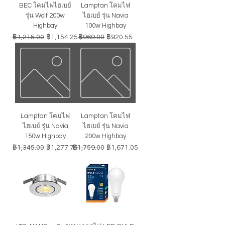
BEC โคมไฟไฮเบย์
Lamptan โคมไฟ
รุ่น Wolf 200w
ไฮเบย์ รุ่น Navia
Highbay
100w Highbay
ราคาปกติ
ราคาขายลด
ราคาปกติ
ราคาขายลด
฿1,215.00
฿1,154.25
฿969.00
฿920.55
Lamptan โคมไฟ
Lamptan โคมไฟ
ไฮเบย์ รุ่น Navia
ไฮเบย์ รุ่น Navia
150w Highbay
200w Highbay
ราคาปกติ
ราคาขายลด
ราคาปกติ
ราคาขายลด
฿1,345.00
฿1,277.75
฿1,759.00
฿1,671.05