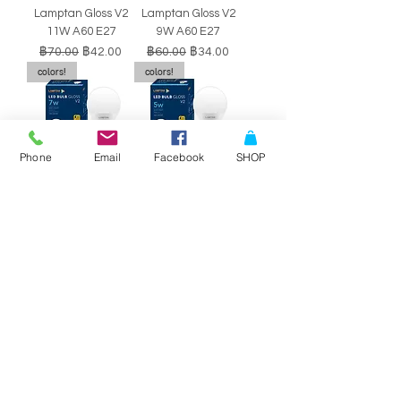
Lamptan Gloss V2
Lamptan Gloss V2
11W A60 E27
9W A60 E27
ราคาปกติ
ราคาขายลด
ราคาปกติ
ราคาขายลด
฿70.00
฿42.00
฿60.00
฿34.00
colors!
colors!
Phone
Email
Facebook
SHOP
หลอดไฟ LED BULB
หลอดไฟ LED BULB
Lamptan Gloss V2
Lamptan Gloss V2
7W A60 E27
5W A60 E27
ราคาปกติ
ราคาขายลด
ราคาปกติ
ราคาขายลด
฿50.00
฿29.00
฿40.00
฿34.00
SALE!!
SALE!!
Philips Double-
Philips Double-