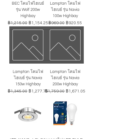
BEC โคมไฟไฮเบย์
Lamptan โคมไฟ
รุ่น Wolf 200w
ไฮเบย์ รุ่น Navia
Highbay
100w Highbay
ราคาปกติ
ราคาขายลด
ราคาปกติ
ราคาขายลด
฿1,215.00
฿1,154.25
฿969.00
฿920.55
Lamptan โคมไฟ
Lamptan โคมไฟ
ไฮเบย์ รุ่น Navia
ไฮเบย์ รุ่น Navia
150w Highbay
200w Highbay
ราคาปกติ
ราคาขายลด
ราคาปกติ
ราคาขายลด
฿1,345.00
฿1,277.75
฿1,759.00
฿1,671.05