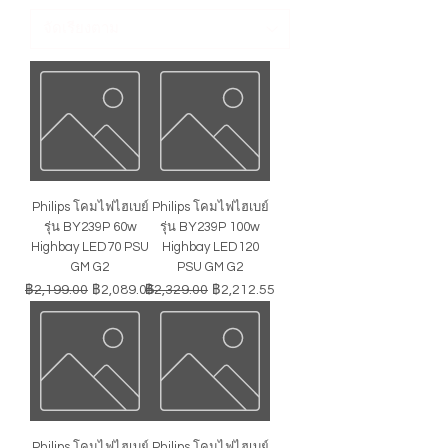
Philips โคมไฟไฮเบย์
Philips โคมไฟไฮเบย์
รุ่น BY239P 60w
รุ่น BY239P 100w
Highbay LED70 PSU
Highbay LED120
GM G2
PSU GM G2
ราคาปกติ
ราคาขายลด
ราคาปกติ
ราคาขายลด
฿2,199.00
฿2,089.05
฿2,329.00
฿2,212.55
Philips โคมไฟไฮเบย์
Philips โคมไฟไฮเบย์