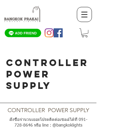
CONTROLLER
POWER
SUPPLY
SCROLL DOWN
CONTROLLER POWER SUPPLY
สั่งซื้อจำนวนเยอะโปรดติดต่อเซลล์ได้ที่
091-
728-8646
หรือ line : @bangkoklights