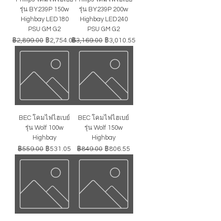
รุ่น BY239P 150w
รุ่น BY239P 200w
Highbay LED180
Highbay LED240
PSU GM G2
PSU GM G2
ราคาปกติ
ราคาขายลด
ราคาปกติ
ราคาขายลด
฿2,899.00
฿2,754.05
฿3,169.00
฿3,010.55
BEC โคมไฟไฮเบย์
BEC โคมไฟไฮเบย์
รุ่น Wolf 100w
รุ่น Wolf 150w
Highbay
Highbay
ราคาปกติ
ราคาขายลด
ราคาปกติ
ราคาขายลด
฿559.00
฿531.05
฿849.00
฿806.55