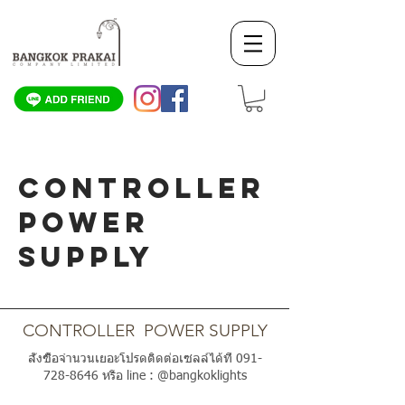
CONTROLLER
POWER
SUPPLY
SCROLL DOWN
CONTROLLER POWER SUPPLY
สั่งซื้อจำนวนเยอะโปรดติดต่อเซลล์ได้ที่
091-
728-8646
หรือ line : @bangkoklights