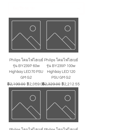
Philips โคมไฟไฮเบย์
Philips โคมไฟไฮเบย์
รุ่น BY239P 60w
รุ่น BY239P 100w
Highbay LED70 PSU
Highbay LED120
GM G2
PSU GM G2
ราคาปกติ
ราคาขายลด
ราคาปกติ
ราคาขายลด
฿2,199.00
฿2,089.05
฿2,329.00
฿2,212.55
Philips โคมไฟไฮเบย์
Philips โคมไฟไฮเบย์