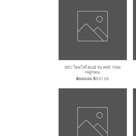
BEC โคมไฟไฮเบย์ รุ่น Wolf 100w
ดูข้อมูลด่วน
Highbay
ราคาปกติ
ราคาขายลด
฿559.00
฿531.05