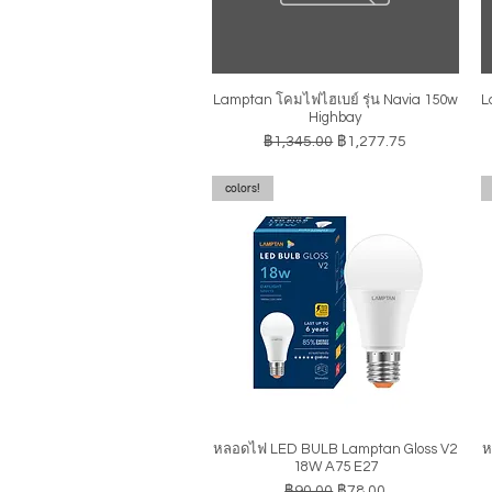
Lamptan โคมไฟไฮเบย์ รุ่น Navia 150w
L
ดูข้อมูลด่วน
Highbay
ราคาปกติ
ราคาขายลด
฿1,345.00
฿1,277.75
colors!
หลอดไฟ LED BULB Lamptan Gloss V2
ห
ดูข้อมูลด่วน
18W A75 E27
ราคาปกติ
ราคาขายลด
฿90.00
฿78.00