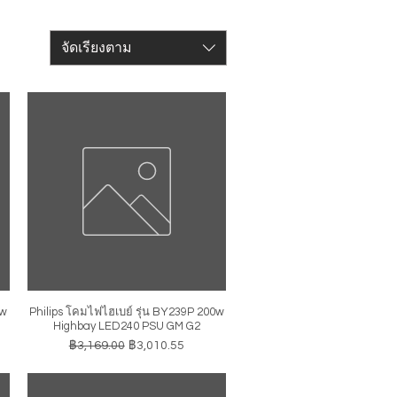
จัดเรียงตาม
0w
Philips โคมไฟไฮเบย์ รุ่น BY239P 200w
ดูข้อมูลด่วน
Highbay LED240 PSU GM G2
ราคาปกติ
ราคาขายลด
฿3,169.00
฿3,010.55