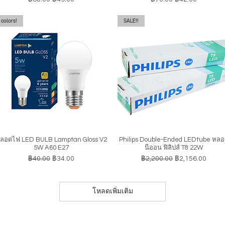
colors!
SALE!!
ลอดไฟ LED BULB Lamptan Gloss V2
Philips Double-Ended LEDtube หล
ดูข้อมูลด่วน
ดูข้อมูลด่วน
5W A60 E27
นีออน ฟิลิปส์ T8 22W
ราคาปกติ
ราคาขายลด
ราคาปกติ
ราคาขายลด
฿40.00
฿34.00
฿2,200.00
฿2,156.00
โหลดเพิ่มเติม