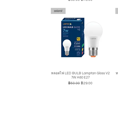
colors!
หลอดไฟ LED BULB Lamptan Gloss V2
ห
ดูข้อมูลด่วน
7W A60 E27
ราคาปกติ
ราคาขายลด
฿50.00
฿29.00