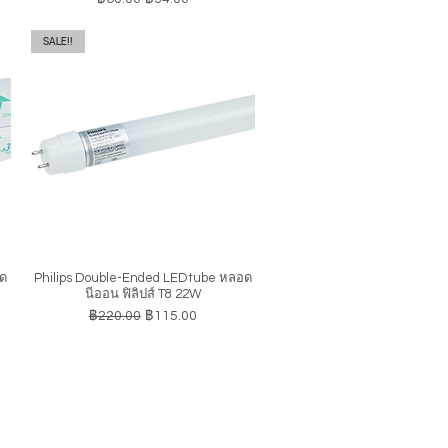
SALE!!
อด
Philips Double-Ended LEDtube หลอด
ดูข้อมูลด่วน
นีออน ฟิลิปส์ T8 22W
ราคาปกติ
ราคาขายลด
฿220.00
฿115.00