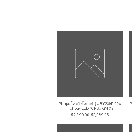
Philips โคมไฟไฮเบย์ รุ่น BY239P 60w
P
ดูข้อมูลด่วน
Highbay LED70 PSU GM G2
ราคาปกติ
ราคาขายลด
฿2,199.00
฿2,089.05