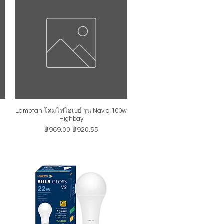
Lamptan โคมไฟไฮเบย์ รุ่น Navia 100w
ดูข้อมูลด่วน
Highbay
ราคาปกติ
ราคาขายลด
฿969.00
฿920.55