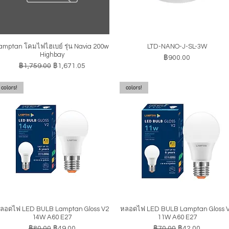
amptan โคมไฟไฮเบย์ รุ่น Navia 200w
LTD-NANO-J-SL-3W
ดูข้อมูลด่วน
ดูข้อมูลด่วน
Highbay
ราคา
฿900.00
ราคาปกติ
ราคาขายลด
฿1,759.00
฿1,671.05
colors!
colors!
ลอดไฟ LED BULB Lamptan Gloss V2
หลอดไฟ LED BULB Lamptan Gloss 
ดูข้อมูลด่วน
ดูข้อมูลด่วน
14W A60 E27
11W A60 E27
ราคาปกติ
ราคาขายลด
ราคาปกติ
ราคาขายลด
฿80.00
฿49.00
฿70.00
฿42.00