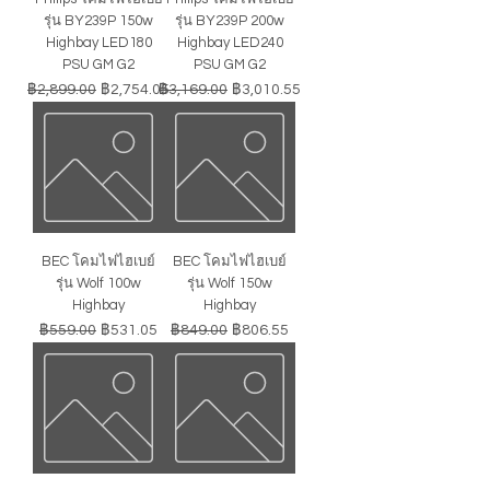
รุ่น BY239P 150w
รุ่น BY239P 200w
Highbay LED180
Highbay LED240
PSU GM G2
PSU GM G2
ราคาปกติ
ราคาขายลด
ราคาปกติ
ราคาขายลด
฿2,899.00
฿2,754.05
฿3,169.00
฿3,010.55
BEC โคมไฟไฮเบย์
BEC โคมไฟไฮเบย์
รุ่น Wolf 100w
รุ่น Wolf 150w
Highbay
Highbay
ราคาปกติ
ราคาขายลด
ราคาปกติ
ราคาขายลด
฿559.00
฿531.05
฿849.00
฿806.55