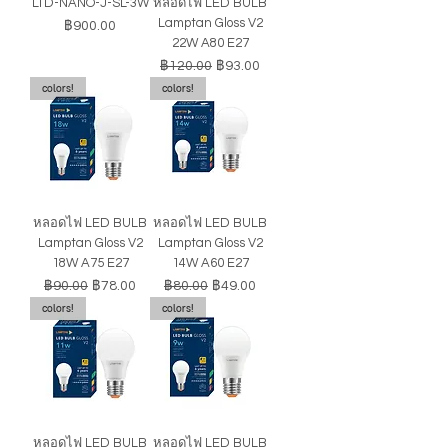
LTD-NANO-J-SL-3W
หลอดไฟ LED BULB
Lamptan Gloss V2
ราคา
฿900.00
22W A80 E27
ราคาปกติ
ราคาขายลด
฿120.00
฿93.00
colors!
colors!
หลอดไฟ LED BULB
หลอดไฟ LED BULB
Lamptan Gloss V2
Lamptan Gloss V2
18W A75 E27
14W A60 E27
ราคาปกติ
ราคาขายลด
ราคาปกติ
ราคาขายลด
฿90.00
฿78.00
฿80.00
฿49.00
colors!
colors!
หลอดไฟ LED BULB
หลอดไฟ LED BULB