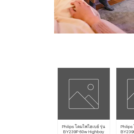
Philips โคมไฟไฮเบย์ รุ่น
Philips
BY239P 60w Highbay
BY239