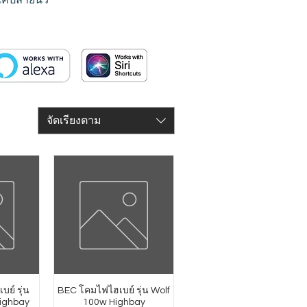
จัดเรียงตาม
บย์ รุ่น
BEC โคมไฟไฮเบย์ รุ่น Wolf
ighbay
100w Highbay