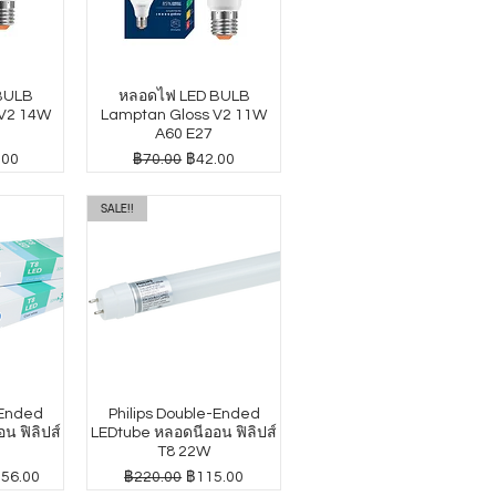
BULB
หลอดไฟ LED BULB
 V2 14W
Lamptan Gloss V2 11W
A60 E27
าขายลด
ราคาปกติ
ราคาขายลด
.00
฿70.00
฿42.00
SALE!!
-Ended
Philips Double-Ended
น ฟิลิปส์
LEDtube หลอดนีออน ฟิลิปส์
T8 22W
าขายลด
ราคาปกติ
ราคาขายลด
156.00
฿220.00
฿115.00