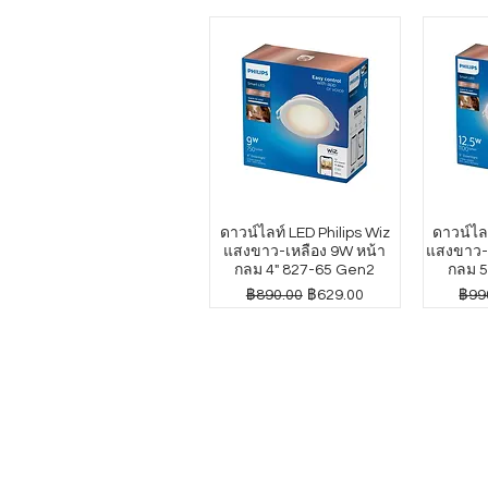
ดาวน์ไลท์ LED Philips Wiz
ดาวน์ไลท
แสงขาว-เหลือง 9W หน้า
แสงขาว-เ
กลม 4" 827-65 Gen2
กลม 5
ราคาปกติ
ราคาขายลด
ราค
฿890.00
฿629.00
฿99