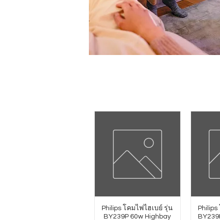
Philips โคมไฟไฮเบย์ รุ่น
Philips
BY239P 60w Highbay
BY239