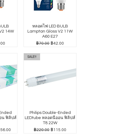
BULB
หลอดไฟ LED BULB
 V2 14W
Lamptan Gloss V2 11W
A60 E27
าขายลด
ราคาปกติ
ราคาขายลด
.00
฿70.00
฿42.00
SALE!!
-Ended
Philips Double-Ended
น ฟิลิปส์
LEDtube หลอดนีออน ฟิลิปส์
T8 22W
าขายลด
ราคาปกติ
ราคาขายลด
156.00
฿220.00
฿115.00