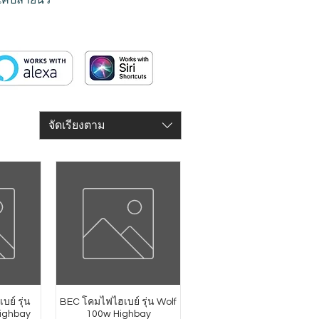
จัดเรียงตาม
บย์ รุ่น
BEC โคมไฟไฮเบย์ รุ่น Wolf
ighbay
100w Highbay