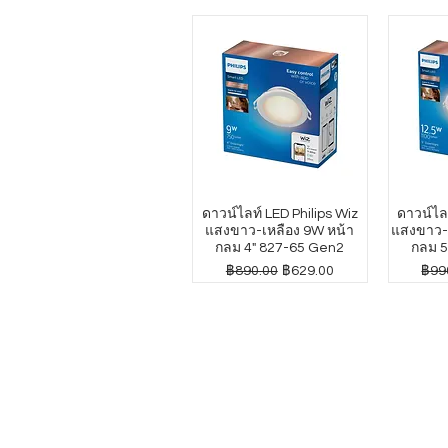
ดาวน์ไลท์ LED Philips Wiz
ดาวน์ไลท
แสงขาว-เหลือง 9W หน้า
แสงขาว-เ
กลม 4" 827-65 Gen2
กลม 5
ราคาปกติ
ราคาขายลด
ราค
฿890.00
฿629.00
฿99