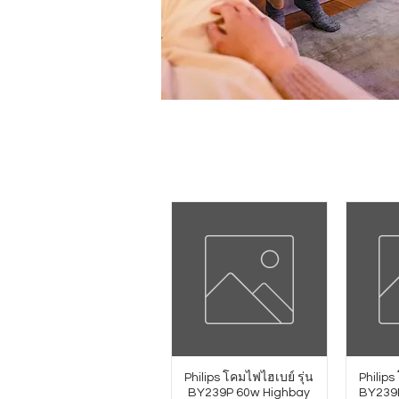
Philips โคมไฟไฮเบย์ รุ่น
Philips
BY239P 60w Highbay
BY239