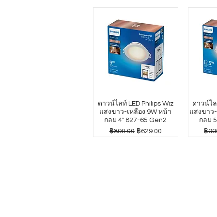
ดาวน์ไลท์ LED Philips Wiz
ดาวน์ไลท
แสงขาว-เหลือง 9W หน้า
แสงขาว-เ
กลม 4" 827-65 Gen2
กลม 5
ราคาปกติ
ราคาขายลด
ราค
฿890.00
฿629.00
฿99