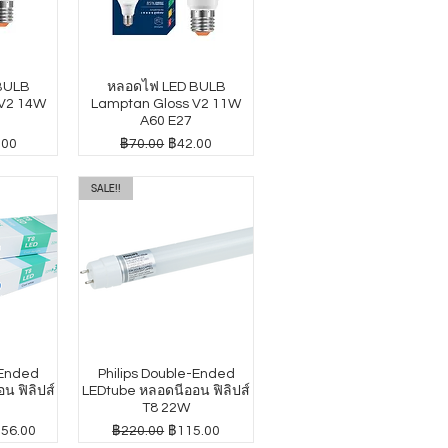
BULB
หลอดไฟ LED BULB
 V2 14W
Lamptan Gloss V2 11W
A60 E27
าขายลด
ราคาปกติ
ราคาขายลด
.00
฿70.00
฿42.00
SALE!!
-Ended
Philips Double-Ended
น ฟิลิปส์
LEDtube หลอดนีออน ฟิลิปส์
T8 22W
าขายลด
ราคาปกติ
ราคาขายลด
156.00
฿220.00
฿115.00