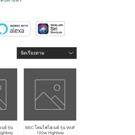
จัดเรียงตาม
บย์ รุ่น
BEC โคมไฟไฮเบย์ รุ่น Wolf
ighbay
100w Highbay