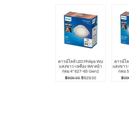
ดาวน์ไลท์ LED Philips Wiz
ดาวน์ไลท
แสงขาว-เหลือง 9W หน้า
แสงขาว-เ
กลม 4" 827-65 Gen2
กลม 5
ราคาปกติ
ราคาขายลด
ราค
฿890.00
฿629.00
฿99