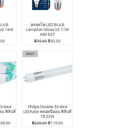
BULB
หลอดไฟ LED BULB
 V2 14W
Lamptan Gloss V2 11W
A60 E27
าขายลด
ราคาปกติ
ราคาขายลด
.00
฿70.00
฿42.00
SALE!!
-Ended
Philips Double-Ended
น ฟิลิปส์
LEDtube หลอดนีออน ฟิลิปส์
T8 22W
าขายลด
ราคาปกติ
ราคาขายลด
156.00
฿220.00
฿115.00