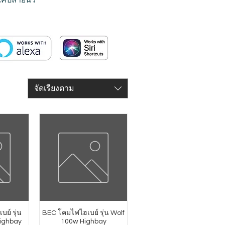
จัดเรียงตาม
บย์ รุ่น
BEC โคมไฟไฮเบย์ รุ่น Wolf
ighbay
100w Highbay