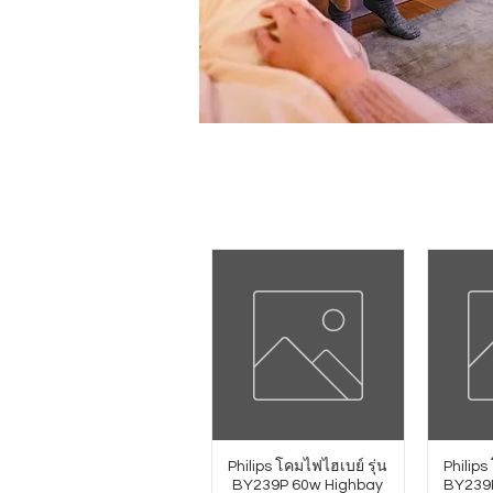
Philips โคมไฟไฮเบย์ รุ่น
Philips
BY239P 60w Highbay
BY239