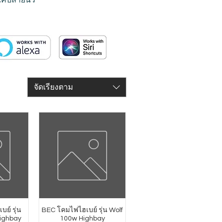
จัดเรียงตาม
บย์ รุ่น
BEC โคมไฟไฮเบย์ รุ่น Wolf
ighbay
100w Highbay