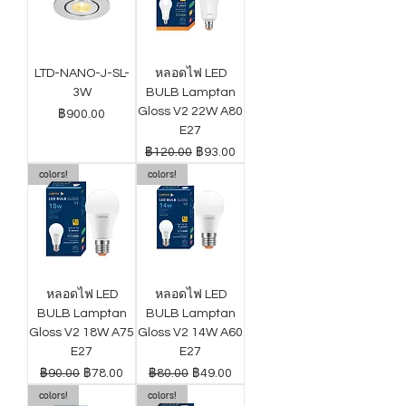
LTD-NANO-J-SL-
หลอดไฟ LED
3W
BULB Lamptan
Gloss V2 22W A80
ราคา
฿900.00
E27
ราคาปกติ
ราคาขายลด
฿120.00
฿93.00
colors!
colors!
หลอดไฟ LED
หลอดไฟ LED
BULB Lamptan
BULB Lamptan
Gloss V2 18W A75
Gloss V2 14W A60
E27
E27
ราคาปกติ
ราคาขายลด
ราคาปกติ
ราคาขายลด
฿90.00
฿78.00
฿80.00
฿49.00
colors!
colors!