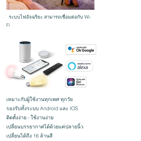
ระบบไฟอัจฉริยะ สามารถเชื่อมต่อกับ Wi-
Fi
เหมาะกับผู้ใช้งานทุกเพศ ทุกวัย
รองรับทั้งระบบ Android และ IOS
ติดตั้งง่าย - ใช้งานง่าย
เปลี่ยนบรรยากาศได้ด้วยแค่ปลายนิ้ว
เปลี่ยนได้ถึง 16 ล้านสี