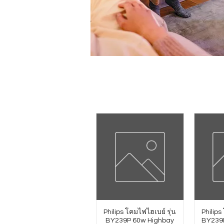
Philips โคมไฟไฮเบย์ รุ่น
Philips
BY239P 60w Highbay
BY239