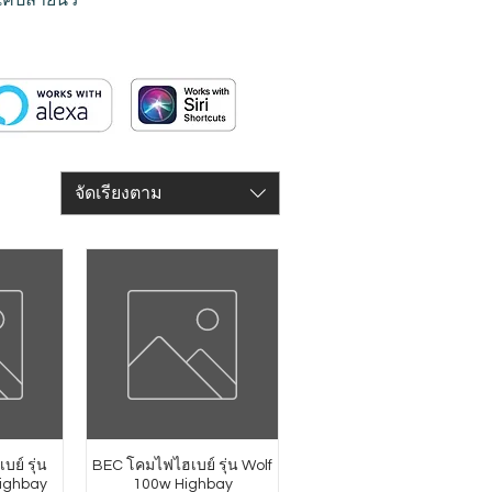
จัดเรียงตาม
บย์ รุ่น
BEC โคมไฟไฮเบย์ รุ่น Wolf
ighbay
100w Highbay