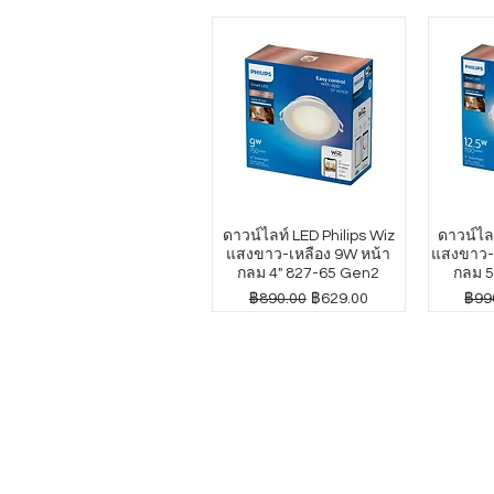
ดาวน์ไลท์ LED Philips Wiz
ดาวน์ไลท
แสงขาว-เหลือง 9W หน้า
แสงขาว-เ
กลม 4" 827-65 Gen2
กลม 5
ราคาปกติ
ราคาขายลด
ราค
฿890.00
฿629.00
฿99