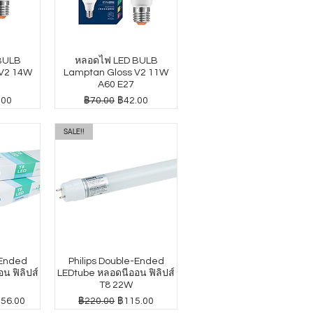
BULB
หลอดไฟ LED BULB
 V2 14W
Lamptan Gloss V2 11W
A60 E27
าขายลด
ราคาปกติ
ราคาขายลด
.00
฿70.00
฿42.00
SALE!!
-Ended
Philips Double-Ended
น ฟิลิปส์
LEDtube หลอดนีออน ฟิลิปส์
T8 22W
าขายลด
ราคาปกติ
ราคาขายลด
156.00
฿220.00
฿115.00