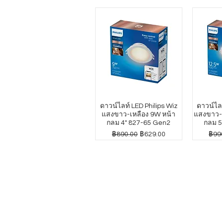
ดาวน์ไลท์ LED Philips Wiz
ดาวน์ไลท
แสงขาว-เหลือง 9W หน้า
แสงขาว-เ
กลม 4" 827-65 Gen2
กลม 5
ราคาปกติ
ราคาขายลด
ราค
฿890.00
฿629.00
฿99