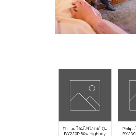
Philips โคมไฟไฮเบย์ รุ่น
Philips
BY239P 60w Highbay
BY239