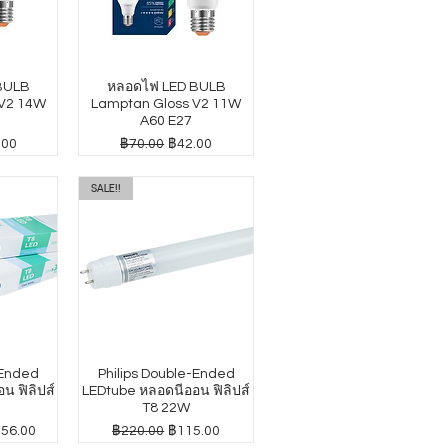
BULB
หลอดไฟ LED BULB
 V2 14W
Lamptan Gloss V2 11W
A60 E27
าขายลด
ราคาปกติ
ราคาขายลด
.00
฿70.00
฿42.00
SALE!!
-Ended
Philips Double-Ended
น ฟิลิปส์
LEDtube หลอดนีออน ฟิลิปส์
T8 22W
าขายลด
ราคาปกติ
ราคาขายลด
156.00
฿220.00
฿115.00