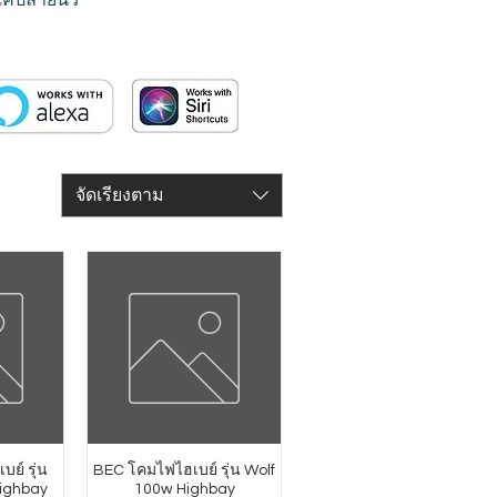
จัดเรียงตาม
บย์ รุ่น
BEC โคมไฟไฮเบย์ รุ่น Wolf
ighbay
100w Highbay