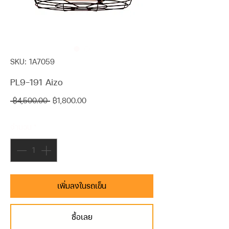
SKU: 1A7059
PL9-191 Aizo
ราคา
ราคา
 ฿4,500.00 
฿1,800.00
ปกติ
ขาย
จำนวน
*
ลด
เพิ่มลงในรถเข็น
ซื้อเลย