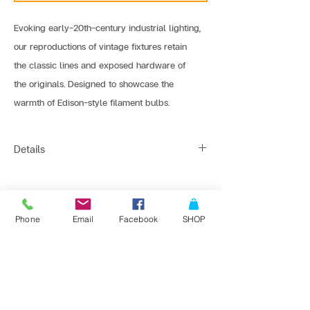
Evoking early-20th-century industrial lighting,
our reproductions of vintage fixtures retain 
the classic lines and exposed hardware of 
the originals. Designed to showcase the 
warmth of Edison-style filament bulbs.
Details
Light Source : 1*E27
Shade Material : Aluminium
ติดต่อสั่งซื้อเพื่อขอข้อมูล และราคาพิเศษที่
Line : @bangkoklights
Color : Texture Black
Phone
Email
Facebook
SHOP
Tel1 :
091-728-8646
Dimension : 38 x 30 cm
Tel2 :
096-818-1405
E-mail :
sales@bangkoklights.com
Bulb Recommend : G95-LS1-6w