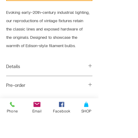
Evoking early-20th-century industrial lighting,
our reproductions of vintage fixtures retain 
the classic lines and exposed hardware of 
the originals. Designed to showcase the 
warmth of Edison-style filament bulbs.
Details
Light Source : 1*E27
Pre-order
Dimension : 25 x 25 x 26 cm
Shade Material : Aluminium + Glass
45-60 days : 10+ pcs get 40% Discount
Color : White
45-60 days : 20+ pcs get 50% Discount
ติดต่อสั่งซื้อเพื่อขอข้อมูล และราคาพิเศษที่
Phone
Email
Facebook
SHOP
Bulb Recommend : ST64-LS1-4W
Line : @bangkoklights
Tel1 :
091-728-8646
Tel2 :
096-818-1405
E-mail :
sales@bangkoklights.com