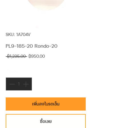
SKU: 1A704V
PL9-185-20 Rondo-20
ราคา
ราคา
 ฿1,235.00 
฿950.00
ปกติ
ขาย
จำนวน
*
ลด
เพิ่มลงในรถเข็น
ซื้อเลย