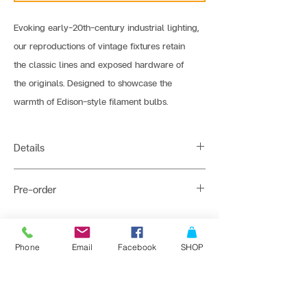
Evoking early-20th-century industrial lighting,
our reproductions of vintage fixtures retain 
the classic lines and exposed hardware of 
the originals. Designed to showcase the 
warmth of Edison-style filament bulbs.
Details
Light Source : 1*E27
Pre-order
Dimension : 20 x 20 x 21 cm
Shade Material : Aluminium + Glass
45-60 days : 10+ pcs get 40% Discount
Color : White
45-60 days : 20+ pcs get 50% Discount
ติดต่อสั่งซื้อเพื่อขอข้อมูล และราคาพิเศษที่
Phone
Email
Facebook
SHOP
Bulb Recommend : ST64-LS1-4W
Line : @bangkoklights
Tel1 :
091-728-8646
Tel2 :
096-818-1405
E-mail :
sales@bangkoklights.com