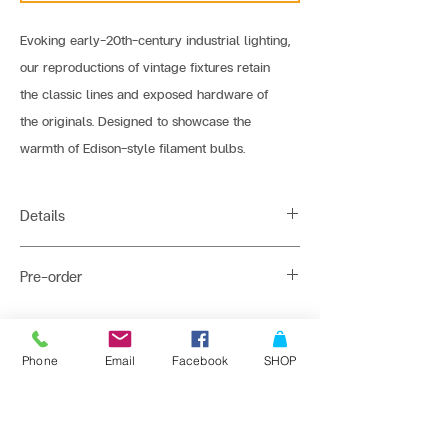
Evoking early-20th-century industrial lighting,
our reproductions of vintage fixtures retain 
the classic lines and exposed hardware of 
the originals. Designed to showcase the 
warmth of Edison-style filament bulbs.
Details
Light Source : 1*E27
Pre-order
Dimension : 8 x 86 cm
Shade Material : Aluminium
45-60 days : 10+ pcs get 40% Discount
Color : Black / red / yellow / green / etc.
45-60 days : 20+ pcs get 50% Discount
ติดต่อสั่งซื้อเพื่อขอข้อมูล และราคาพิเศษที่
Phone
Email
Facebook
SHOP
Bulb Recommend : A60-LS1-3W
Line : @bangkoklights
Tel1 :
091-728-8646
Tel2 :
096-818-1405
E-mail :
sales@bangkoklights.com