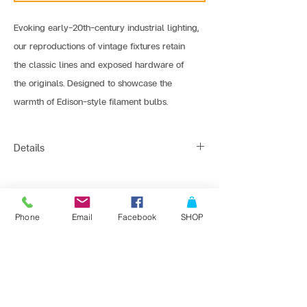
Evoking early-20th-century industrial lighting,
our reproductions of vintage fixtures retain 
the classic lines and exposed hardware of 
the originals. Designed to showcase the 
warmth of Edison-style filament bulbs.
Details
Light Source : 1*E27
Dimension : Ø 42 x 37 cm
ติดต่อสั่งซื้อเพื่อขอข้อมูล และราคาพิเศษที่
Line : @bangkoklights
Shade Material : Aluminium
Phone
Email
Facebook
SHOP
Tel1 :
091-728-8646
Color : Antique / Red / Yellow / Green / Etc.
Tel2 :
096-818-1405
E-mail :
sales@bangkoklights.com
Bulb Recommend : ST64-LED-6W