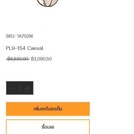
SKU: 1A702W
PL9-154 Caesal
ราคา
ราคา
 ฿8,830.00 
฿3,090.50
ปกติ
ขาย
จำนวน
*
ลด
เพิ่มลงในรถเข็น
ซื้อเลย