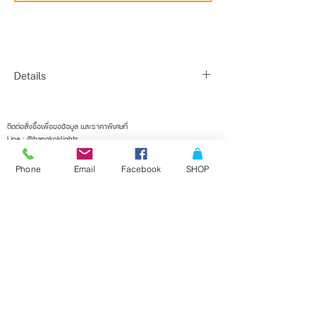
Details
Finish : CHROME STEEL, FROSTED GLASS
Type : COMPACT FLUORESCENT OR LED
ติดต่อสั่งซื้อเพื่อขอข้อมูล และราคาพิเศษที่
Line : @bangkoklights
Description : SURFACE MOUNTED WALL
Tel1 :
091-728-8646
Base : 4*E14 MAX 8W (Bulb not included)
Tel2 :
096-818-1405
Phone
Email
Facebook
SHOP
E-mail :
sales@bangkoklights.com
Dimensions : W90 X H760 X D120 (mm)
Suggest Bulb : -
Color : CHROME
IP44
ลงชื่อในเมลลิ่งลิสต์ของเรา
จะไม่พลาดอัพเดตอีกเลย
Water Resist