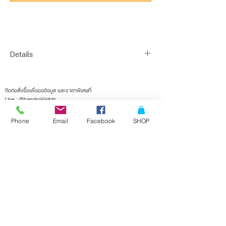
Details
Finish : POWDER COATED DIE-CAST
ALUMINIUM,CLEAR GLASS
ติดต่อสั่งซื้อเพื่อขอข้อมูล และราคาพิเศษที่
Line : @bangkoklights
Type : LED
Tel1 :
091-728-8646
Description : OUTDOOR BOLLARD LAMP
Tel2 :
096-818-1405
Phone
Email
Facebook
SHOP
E-mail :
sales@bangkoklights.com
Installation : SURFACE MOUNTED
Base : 1*LED 7W(Bulb not included)
Dimensions : W100 X H400 (mm)
Suggest Bulb : -
ลงชื่อในเมลลิ่งลิสต์ของเรา
จะไม่พลาดอัพเดตอีกเลย
IP65
Water Resist