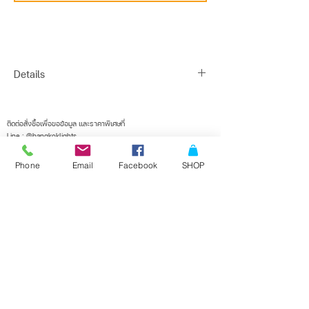
Details
Finish : POWDER COATED ALUMINIUM
Type : LED
ติดต่อสั่งซื้อเพื่อขอข้อมูล และราคาพิเศษที่
Line : @bangkoklights
Description : OUTDOOR BOLLARD LAMP
Tel1 :
091-728-8646
Installation : SURFACE MOUNTED
Tel2 :
096-818-1405
Phone
Email
Facebook
SHOP
E-mail :
sales@bangkoklights.com
Base : 1*LED 4W 220V 3000K(Bulb not
included)
Dimensions : Ø65 X H400 X D175 (mm)
Suggest Bulb : -
ลงชื่อในเมลลิ่งลิสต์ของเรา
จะไม่พลาดอัพเดตอีกเลย
IP65
Water Resist