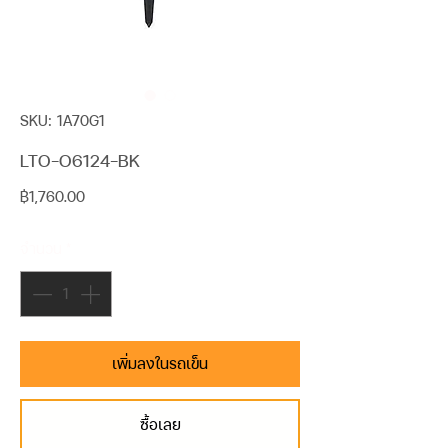
SKU: 1A70G1
LTO-O6124-BK
ราคา
฿1,760.00
จำนวน
*
เพิ่มลงในรถเข็น
ซื้อเลย