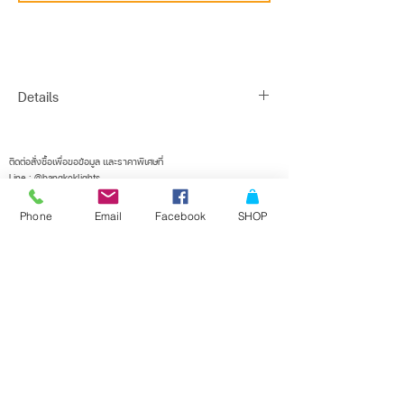
Details
Finish : POWDER COATED DIE-CAST
ALUMINIUM,CLEAR GLASS
ติดต่อสั่งซื้อเพื่อขอข้อมูล และราคาพิเศษที่
Line : @bangkoklights
Type : HALOGEN OR LED
Tel1 :
091-728-8646
Description : OUTDOOR SPOTLIGHT
Tel2 :
096-818-1405
Phone
Email
Facebook
SHOP
E-mail :
sales@bangkoklights.com
Installation : GROUND SPIKE
Base : 1*GU10 MAX 50W(Bulb not included)
Dimensions : Ø110 X H291 (mm)
Suggest Bulb : -
ลงชื่อในเมลลิ่งลิสต์ของเรา
จะไม่พลาดอัพเดตอีกเลย
IP65
Water Resist