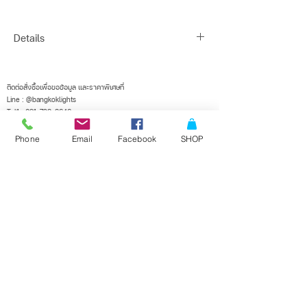
Details
Finish : POWDER COATED STEEL,OPAL GLASS
Description : CHANDELIER
ติดต่อสั่งซื้อเพื่อขอข้อมูล และราคาพิเศษที่
Line : @bangkoklights
Installation : SURFACE MOUNTED BASE
Tel1 :
091-728-8646
Base : 6*G9 MAX 40W
Tel2 :
096-818-1405
E-mail :
sales@bangkoklights.com
Phone
Email
Facebook
SHOP
Dimensions : W1000 X H1950 (mm)
Suggest Bulb : -
Color : BLACK,GOLD
ลงชื่อในเมลลิ่งลิสต์ของเรา
จะไม่พลาดอัพเดตอีกเลย
สมัครรับข่าวสารตอนนี้เลย