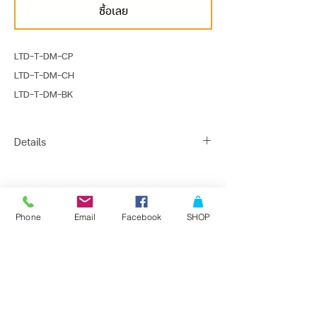
ซื้อเลย
LTD-T-DM-CP
LTD-T-DM-CH
LTD-T-DM-BK
Details
Light Source : 2*E27 MAX 20W
Dimension : W108 X H500(mm)
ติดต่อสั่งซื้อเพื่อขอข้อมูล และราคาพิเศษที่
Line : @bangkoklights
Shade Material : COPPER STEEL
Phone
Email
Facebook
SHOP
Tel1 :
091-728-8646
Color : COPPER / CHROME / BLACK
Tel2 :
096-818-1405
E-mail :
sales@bangkoklights.com
Bulb Recommend : -
ลงชื่อในเมลลิ่งลิสต์ของเรา