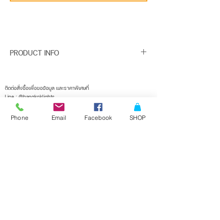
PRODUCT INFO
Finish : POWDER COATED DIE-CAST
ALUMINIUM
ติดต่อสั่งซื้อเพื่อขอข้อมูล และราคาพิเศษที่
Line : @bangkoklights
Description : HANGING DOWNLIGHT
Tel1 :
091-728-8646
ขนาดเจาะ : -
Tel2 :
096-818-1405
Phone
Email
Facebook
SHOP
E-mail :
sales@bangkoklights.com
Installation : SURFACE MOUNTED BASE
Color : BLACK
Lamp Type : HALOGEN OR LED
Base : 2*MR16 MAX 50W
ลงชื่อในเมลลิ่งลิสต์ของเรา
จะไม่พลาดอัพเดตอีกเลย
Dimension : W513 X L130 X H90 (mm)