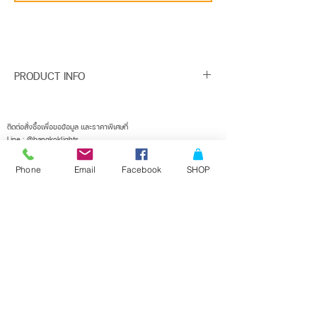
PRODUCT INFO
Finish : POWDER COATED ALUMINIUM, GLASS
Description : DOWNLIGHT
ติดต่อสั่งซื้อเพื่อขอข้อมูล และราคาพิเศษที่
Line : @bangkoklights
ขนาดเจาะ : W153 X L153 (mm)
Tel1 :
091-728-8646
Installation : RECESSED DOWNLIGHT
Tel2 :
096-818-1405
Phone
Email
Facebook
SHOP
E-mail :
sales@bangkoklights.com
Color : WHITE
Lamp Type : COMPACT FLUORESCENT OR LED
Base : 2*E27 MAX 15W
Dimension : W165 X L165 X H116.5 (mm)
ลงชื่อในเมลลิ่งลิสต์ของเรา
จะไม่พลาดอัพเดตอีกเลย