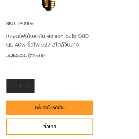
SKU: 1A0009
หลอดไฟไส้เอดิสัน edison bulb G80-
QL 40w ขั้วไฟ e27 สไตล์วินเทจ
ราคา
ราคา
 ฿250.00 
฿125.00
ปกติ
ขาย
จำนวน
*
ลด
เพิ่มลงในรถเข็น
ซื้อเลย