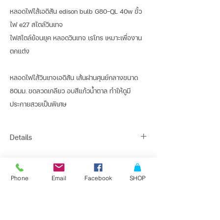
หลอดไฟไส้เอดิสัน edison bulb G80-QL 40w ขั้ว
ไฟ e27 สไตล์วินเทจ
ไฟสไตล์ย้อนยุค หลอดวินเทจ เรโทร เหมาะเพื่องาน
ตกแต่ง
หลอดไฟไส้วินเทจเอดิสัน เส้นผ่านศุนย์กลางขนาด
80มม. ขดลวดเกลียว อบสีแก้วน้ำตาล ทำให้ดูมี
ประกายสวยเป็นพิเศษ
Details
หลอดไฟไส้วินเทจเอดิสัน
TYPE : G80 - Quad Loop
ติดต่อสั่งซื้อเพื่อขอข้อมูล และราคาพิเศษที่
Phone
Email
Facebook
SHOP
Line : @bangkoklights
BASE : E26/27
Tel1 :
091-728-8646
Life(hrs) : 3,000
Tel2 :
096-818-1405
E-mail :
sales@bangkoklights.com
WATT : 40