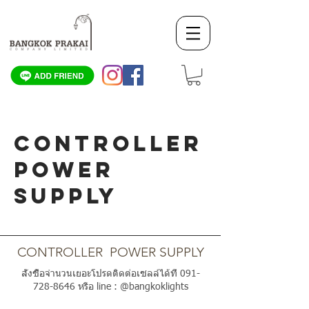
CONTROLLER
POWER
SUPPLY
SCROLL DOWN
CONTROLLER POWER SUPPLY
สั่งซื้อจำนวนเยอะโปรดติดต่อเซลล์ได้ที่
091-
728-8646
หรือ line : @bangkoklights