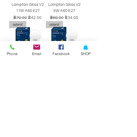
Lamptan Gloss V2
Lamptan Gloss V2
11W A60 E27
9W A60 E27
ราคาปกติ
ราคาขายลด
ราคาปกติ
ราคาขายลด
฿70.00
฿42.00
฿60.00
฿34.00
colors!
colors!
Phone
Email
Facebook
SHOP
หลอดไฟ LED BULB
หลอดไฟ LED BULB
Lamptan Gloss V2
Lamptan Gloss V2
7W A60 E27
5W A60 E27
ราคาปกติ
ราคาขายลด
ราคาปกติ
ราคาขายลด
฿50.00
฿29.00
฿40.00
฿34.00
SALE!!
SALE!!
Philips Double-
Philips Double-